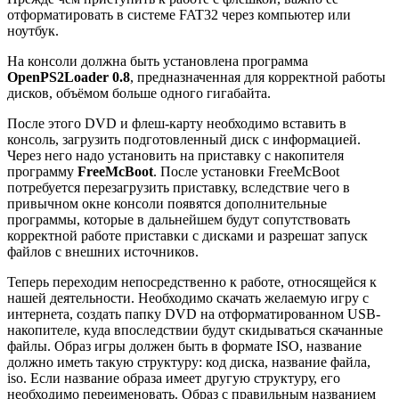
отформатировать в системе FAT32 через компьютер или
ноутбук.
На консоли должна быть установлена программа
OpenPS2Loader 0.8
, предназначенная для корректной работы
дисков, объёмом больше одного гигабайта.
После этого DVD и флеш-карту необходимо вставить в
консоль, загрузить подготовленный диск с информацией.
Через него надо установить на приставку с накопителя
программу
FreeMcBoot
. После установки FreeMcBoot
потребуется перезагрузить приставку, вследствие чего в
привычном окне консоли появятся дополнительные
программы, которые в дальнейшем будут сопутствовать
корректной работе приставки с дисками и разрешат запуск
файлов с внешних источников.
Теперь переходим непосредственно к работе, относящейся к
нашей деятельности. Необходимо скачать желаемую игру с
интернета, создать папку DVD на отформатированном USB-
накопителе, куда впоследствии будут скидываться скачанные
файлы. Образ игры должен быть в формате ISO, название
должно иметь такую структуру: код диска, название файла,
iso. Если название образа имеет другую структуру, его
необходимо переименовать. Образ с правильным названием