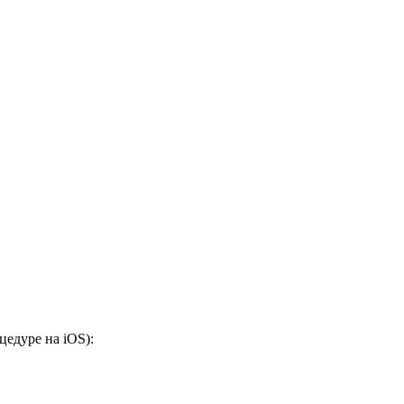
едуре на iOS):