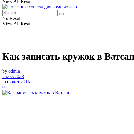
View All Result
No Result
View All Result
Как записать кружок в Ватса
by
admin
25.07.2023
in
Советы ПК
0