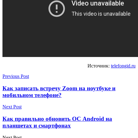
Источник:
telefongid.ru
Previous Post
Как записать встречу Zoom на ноутбуке и
мобильном телефоне?
Next Post
Как правильно обновить ОС Android на
планшетах и смартфонах
Next Post