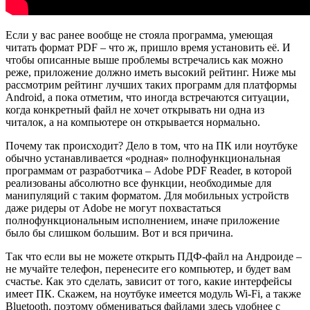
Если у вас ранее вообще не стояла программа, умеющая
читать формат PDF – что ж, пришло время установить её. И
чтобы описанные выше проблемы встречались как можно
реже, приложение должно иметь высокий рейтинг. Ниже мы
рассмотрим рейтинг лучших таких программ для платформы
Android, а пока отметим, что иногда встречаются ситуации,
когда конкретный файл не хочет открывать ни одна из
читалок, а на компьютере он открывается нормально.
Почему так происходит? Дело в том, что на ПК или ноутбуке
обычно устанавливается «родная» полнофункциональная
программам от разработчика – Adobe PDF Reader, в которой
реализованы абсолютно все функции, необходимые для
манипуляций с таким форматом. Для мобильных устройств
даже ридеры от Adobe не могут похвастаться
полнофункциональным исполнением, иначе приложение
было бы слишком большим. Вот и вся причина.
Так что если вы не можете открыть ПДФ-файл на Андроиде –
не мучайте телефон, перенесите его компьютер, и будет вам
счастье. Как это сделать, зависит от того, какие интерфейсы
имеет ПК. Скажем, на ноутбуке имеется модуль Wi-Fi, а также
Bluetooth, поэтому обмениваться файлами здесь удобнее с