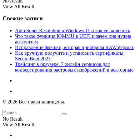
No Result
View All Result
Свежие записи
Auto Super Resolution в Windows 11 и как ее включить
Что такое функция IOMMU в UEFI и зачем она нужна
античитам
Исправление флешки, которая приобрела RAW-формат
Как вручную получить и установить сертификаты
Secure Boot 2023
Трейсинг в браузере: 7 онлайн-сервисов для
конвертирования растровых изображений в векторные
© 2026 Все права защищены.
No Result
View All Result