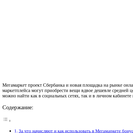
Мегамаркет проект Сбербанка и новая площадка на рынке онл
маркетплейса могут приобрести вещи вдвое дешевле средней ц
можно найти как в социальных сетях, так и в личном кабинете
Содержание:
За что начисляют и как использовать в Мегамаркете бон