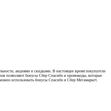
льности, акциями и скидками. В настоящее время покупатели
аров позволяют бонусы Сбер Спасибо и промокоды, которые
к можно использовать бонусы Спасибо в Сбер Мегамаркет.