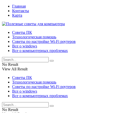
Главная
Контакты
Карта
Советы ПК
Технологическая помощь
Советы по настройке Wi-Fi роутеров
Все о windows
Все о компьютерных проблемах
No Result
View All Result
Советы ПК
Технологическая помощь
Советы по настройке Wi-Fi роутеров
Все о windows
Все о компьютерных проблемах
No Result