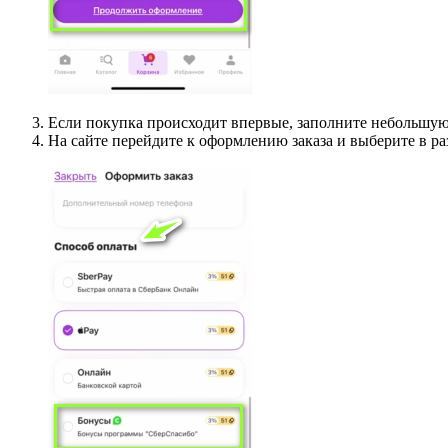
Если покупка происходит впервые, заполните небольшую 
На сайте перейдите к оформлению заказа и выберите в р