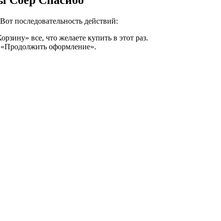
Вот последовательность действий:
рзину» все, что желаете купить в этот раз.
у «Продолжить оформление».