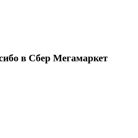
сибо в Сбер Мегамаркет