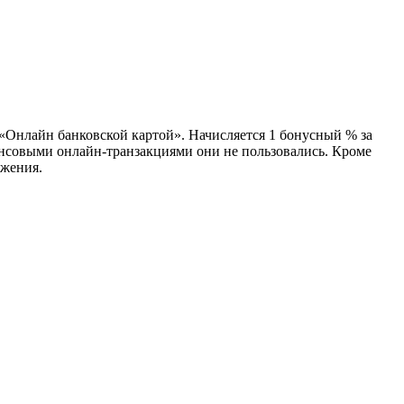
 «Онлайн банковской картой». Начисляется 1 бонусный % за
совыми онлайн-транзакциями они не пользовались. Кроме
ожения.