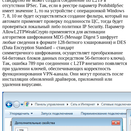
стандартно не может создать соединение по L2TP в
отсутствии IPSec. Так, если в реестре параметр ProhibitIpSec
имеет значение 1, то на устройстве с операционкой Windows
7, 8, 10 не будет осуществляться создание фильтра, который на
автомате применяет проверку подлинности ЦС, тогда будет
проверяться локальный либо политики IP Security. Параметр
AllowL2TPWeakCrypto применяется для активации
алгоритмов шифрования MD5 (Message Digest 5 шифрует
любые сведения в формате 128-битного хэширования) и DES
(Data Encryption Standard – стандарт
симметричного шифрования, осуществляет преобразование
64-битовых блоков данных посредством 56-битового ключа).
Так, ошибка 789 при соединении с L2TP внезапно появляется
при удалении ключей, обеспечивающих корректность
функционирования VPN-канала. Они могут пропасть после
инсталляции обновлений драйверов, приложений или
удаления вирусами.