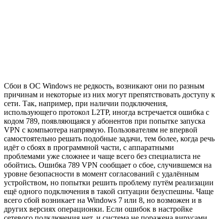
Сбои в ОС Windows не редкость, возникают они по разным
причинам и некоторые из них могут препятствовать доступу к
сети. Так, например, при наличии подключения,
использующего протокол L2TP, иногда встречается ошибка с
кодом 789, появляющаяся у абонентов при попытке запуска
VPN с компьютера напрямую. Пользователям не впервой
самостоятельно решать подобные задачи, тем более, когда речь
идёт о сбоях в программной части, с аппаратными
проблемами уже сложнее и чаще всего без специалиста не
обойтись. Ошибка 789 VPN сообщает о сбое, случившемся на
уровне безопасности в момент согласований с удалённым
устройством, но попытки решить проблему путём реализации
ещё одного подключения в такой ситуации безуспешны. Чаще
всего сбой возникает на Windows 7 или 8, но возможен и в
других версиях операционки. Если ошибок в настройке
сетевого подключения нет, и система не поражена вирусами,