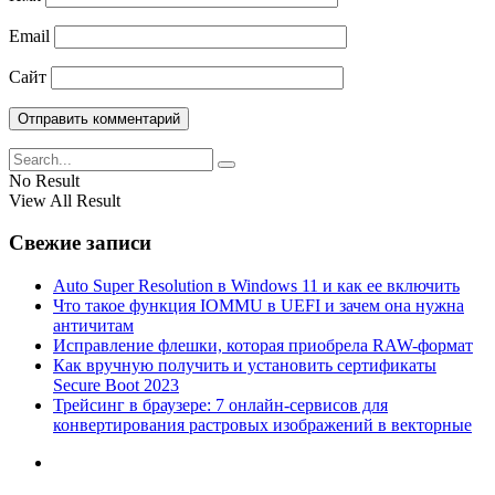
Email
Сайт
No Result
View All Result
Свежие записи
Auto Super Resolution в Windows 11 и как ее включить
Что такое функция IOMMU в UEFI и зачем она нужна
античитам
Исправление флешки, которая приобрела RAW-формат
Как вручную получить и установить сертификаты
Secure Boot 2023
Трейсинг в браузере: 7 онлайн-сервисов для
конвертирования растровых изображений в векторные