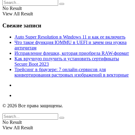
No Result
View All Result
Свежие записи
Auto Super Resolution в Windows 11 и как ее включить
Что такое функция IOMMU в UEFI и зачем она нужна
античитам
Исправление флешки, которая приобрела RAW-формат
Как вручную получить и установить сертификаты
Secure Boot 2023
Трейсинг в браузере: 7 онлайн-сервисов для
конвертирования растровых изображений в векторные
© 2026 Все права защищены.
No Result
View All Result