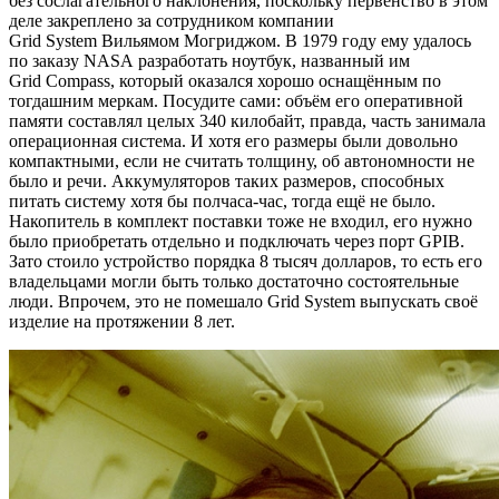
без сослагательного наклонения, поскольку первенство в этом
деле закреплено за сотрудником компании
Grid System Вильямом Могриджом. В 1979 году ему удалось
по заказу NASA разработать ноутбук, названный им
Grid Compass, который оказался хорошо оснащённым по
тогдашним меркам. Посудите сами: объём его оперативной
памяти составлял целых 340 килобайт, правда, часть занимала
операционная система. И хотя его размеры были довольно
компактными, если не считать толщину, об автономности не
было и речи. Аккумуляторов таких размеров, способных
питать систему хотя бы полчаса-час, тогда ещё не было.
Накопитель в комплект поставки тоже не входил, его нужно
было приобретать отдельно и подключать через порт GPIB.
Зато стоило устройство порядка 8 тысяч долларов, то есть его
владельцами могли быть только достаточно состоятельные
люди. Впрочем, это не помешало Grid System выпускать своё
изделие на протяжении 8 лет.