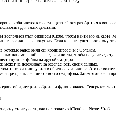
 бесплатный сервис 12 октября в 20011 году.
 хорошо разбираются в его функциях. Стоит разобраться в вопрос
спользовать для таких действий:
т воспользоваться сервисом iCloud, чтобы найти его на карте. 
нить все данные о покупках. Если клиент купит программу через
в, которые ранее были синхронизированы с Облаком.
анных напоминаний, календаря и почты, чтобы получить доступ 
нести нужные файлы на другой смартфон.
ец может не переживать за безопасность своих данных.
втоматически копируются в облачное хранилище. Это позволяет 
елать резервные копии со своего смартфона. Затем этот бэкап 
сервис обладает разнообразным функционалом. Теперь же стоит 
»
не, ему стоит узнать, как пользоваться iCloud на iPhone. Чтобы 