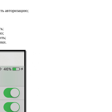
ить авторизацию;
ь;
но;
ить;
нки.