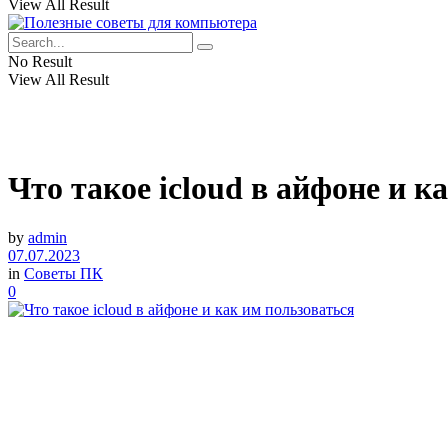
View All Result
No Result
View All Result
Что такое icloud в айфоне и к
by
admin
07.07.2023
in
Советы ПК
0