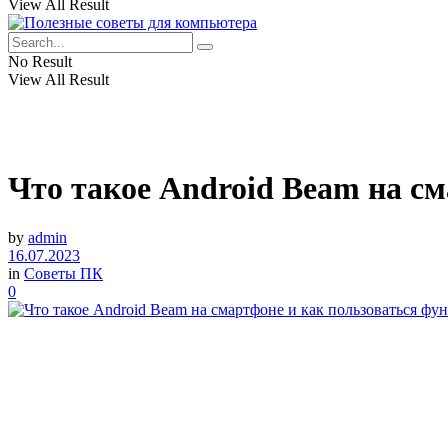
View All Result
No Result
View All Result
Что такое Android Beam на с
by
admin
16.07.2023
in
Советы ПК
0