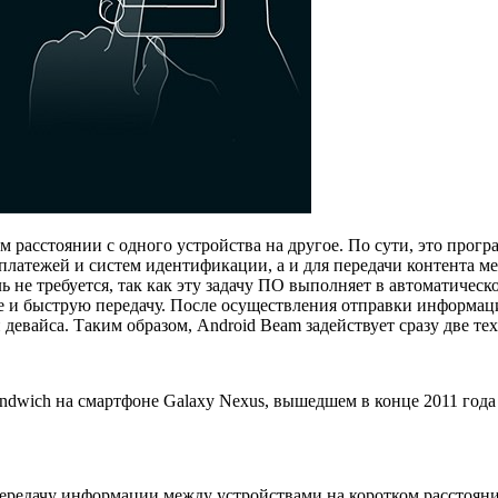
ом расстоянии с одного устройства на другое. По сути, это пр
латежей и систем идентификации, а и для передачи контента ме
ь не требуется, так как эту задачу ПО выполняет в автоматичес
и быструю передачу. После осуществления отправки информации
 девайса. Таким образом, Android Beam задействует сразу две т
andwich на смартфоне Galaxy Nexus, вышедшем в конце 2011 год
редачу информации между устройствами на коротком расстоянии 