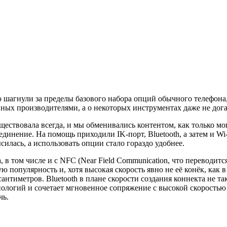
агнули за пределы базового набора опций обычного телефона,
ных производителями, а о некоторых инструментах даже не дог
ществовала всегда, и мы обменивались контентом, как только м
динение. На помощь приходили IK-порт, Bluetooth, а затем и W
илась, а использовать опции стало гораздо удобнее.
 в том числе и с NFC (Near Field Communication, что переводит
популярность и, хотя высокая скорость явно не её конёк, как в 
антиметров. Bluetooth в плане скорости создания коннекта не та
нологий и сочетает мгновенное сопряжение с высокой скоростью
чь.