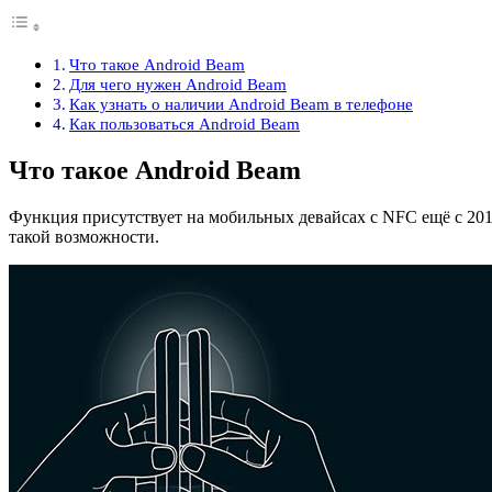
Что такое Android Beam
Для чего нужен Android Beam
Как узнать о наличии Android Beam в телефоне
Как пользоваться Android Beam
Что такое Android Beam
Функция присутствует на мобильных девайсах с NFC ещё с 2011,
такой возможности.