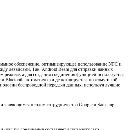
ограммное обеспечение, оптимизирующее использование NFC и
жду девайсами. Так, Android Beam для отправки данных
ком режиме, а для создания соединения функцией используется
 Bluetooth автоматически деактивируется, поэтому такой
ехнологии беспроводной передачи данных, используя лучшие
а и являющимся плодом сотрудничества Google и Samsung.
(радиус соединения составляет всего несколько