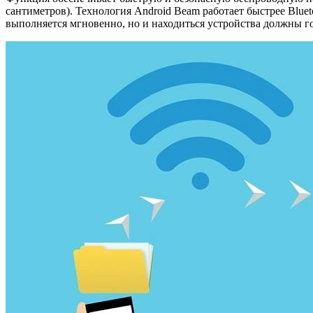
сантиметров). Технология Android Beam работает быстрее Blue
выполняется мгновенно, но и находиться устройства должны г