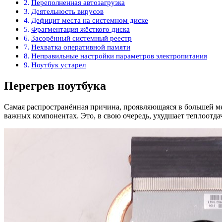
Переполненная автозагрузка
Деятельность вирусов
Дефицит места на системном диске
Фрагментация жёсткого диска
Засорённый системный реестр
Нехватка оперативной памяти
Неправильные настройки параметров электропитания
Ноутбук устарел
Перегрев ноутбука
Самая распространённая причина, проявляющаяся в большей ме
важных компонентах. Это, в свою очередь, ухудшает теплоотда