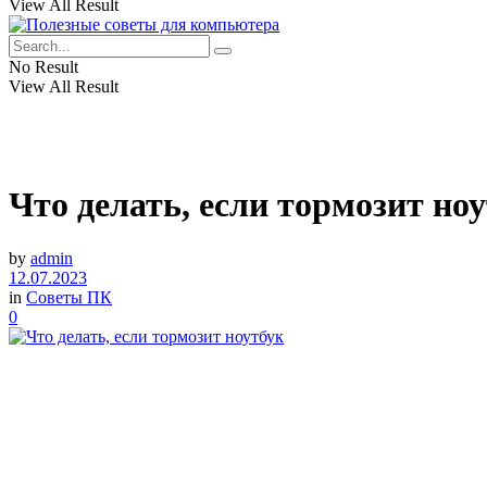
View All Result
No Result
View All Result
Что делать, если тормозит но
by
admin
12.07.2023
in
Советы ПК
0