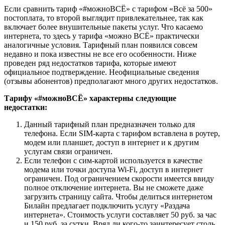
Если сравнить тариф «#можноВСЁ» с тарифом «Всё за 500»
постоплата, то второй выглядит привлекательнее, так как
включает более внушительные пакеты услуг. Что касаемо
интернета, то здесь у тарифа «можно ВСЁ» практически
аналогичные условия. Тарифный план появился совсем
недавно и пока известны не все его особенности. Ниже
проведен ряд недостатков тарифа, которые имеют
официальное подтверждение. Неофициальные сведения
(отзывы абонентов) предполагают много других недостатков.
Тарифу «#можноВСЁ» характерны следующие
недостатки:
Данный тарифный план предназначен только для
телефона. Если SIM-карта с тарифом вставлена в роутер,
модем или планшет, доступ в интернет и к другим
услугам связи ограничен.
Если телефон с сим-картой используется в качестве
модема или точки доступа Wi-Fi, доступ в интернет
ограничен. Под ограничением скорости имеется ввиду
полное отключение интернета. Вы не сможете даже
загрузить страницу сайта. Чтобы делиться интернетом
Билайн предлагает подключить услугу «Раздача
интернета». Стоимость услуги составляет 50 руб. за час
и 150 руб. за сутки. Вряд ли кого-то заинтересует столь