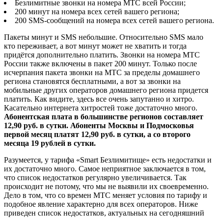
Безлимитные звонки на номера МТС всей России;
200 минут на номера всех сетей вашего региона;
200 SMS-сообщений на номера всех сетей вашего региона.
Пакеты минут и SMS небольшие. Относительно SMS мало
кто переживает, а вот минут может не хватить и тогда
придётся дополнительно платить. Звонки на номера МТС
России также включены в пакет 200 минут. Только после
исчерпания пакета звонки на МТС за пределы домашнего
региона становятся бесплатными, а вот за звонки на
мобильные других операторов домашнего региона придется
платить. Как видите, здесь все очень запутанно и хитро.
Касательно интернета хитростей тоже достаточно много.
Абонентская плата в большинстве регионов составляет
12,90 руб. в сутки. Абоненты Москвы и Подмосковья
первой месяц платят 12,90 руб. в сутки, а со второго
месяца 19 рублей в сутки.
Разумеется, у тарифа «Smart Безлимитище» есть недостатки и
их достаточно много. Самое неприятное заключается в том,
что список недостатков регулярно увеличивается. Так
происходит не потому, что мы не выявили их своевременно.
Дело в том, что со времен МТС меняет условия по тарифу и
подобное явление характерно для всех операторов. Ниже
приведен список недостатков, актуальных на сегодняшний