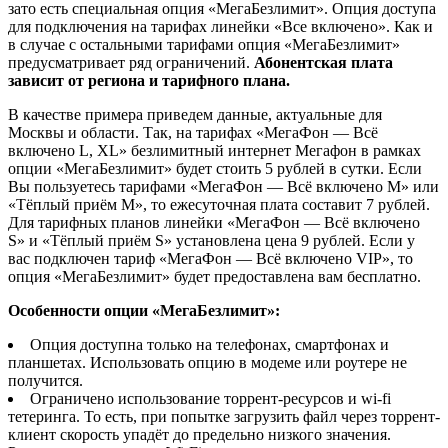
зато есть специальная опция «МегаБезлимит». Опция доступа
для подключения на тарифах линейки «Все включено». Как и
в случае с остальными тарифами опция «МегаБезлимит»
предусматривает ряд ограничений.
Абонентская плата
зависит от региона и тарифного плана.
В качестве примера приведем данные, актуальные для
Москвы и области. Так, на тарифах «МегаФон — Всё
включено L, XL» безлимитный интернет Мегафон в рамках
опции «МегаБезлимит» будет стоить 5 рублей в сутки. Если
Вы пользуетесь тарифами «МегаФон — Всё включено M» или
«Тёплый приём M», то ежесуточная плата составит 7 рублей.
Для тарифных планов линейки «МегаФон — Всё включено
S» и «Тёплый приём S» установлена цена 9 рублей. Если у
вас подключен тариф «МегаФон — Всё включено VIP», то
опция «МегаБезлимит» будет предоставлена вам бесплатно.
Особенности опции «МегаБезлимит»:
Опция доступна только на телефонах, смартфонах и
планшетах. Использовать опцию в модеме или роутере не
получится.
Ограничено использование торрент-ресурсов и wi-fi
тетеринга. То есть, при попытке загрузить файл через торрент-
клиент скорость упадёт до предельно низкого значения.