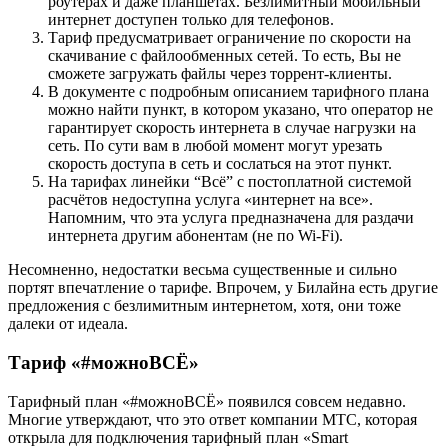
роутерах и даже планшетах. Безлимитный мобильный
интернет доступен только для телефонов.
Тариф предусматривает ограничение по скорости на
скачивание с файлообменных сетей. То есть, Вы не
сможете загружать файлы через торрент-клиенты.
В документе с подробным описанием тарифного плана
можно найти пункт, в котором указано, что оператор не
гарантирует скорость интернета в случае нагрузки на
сеть. По сути вам в любой момент могут урезать
скорость доступа в сеть и сослаться на этот пункт.
На тарифах линейки “Всё” с постоплатной системой
расчётов недоступна услуга «интернет на все».
Напомним, что эта услуга предназначена для раздачи
интернета другим абонентам (не по Wi-Fi).
Несомненно, недостатки весьма существенные и сильно
портят впечатление о тарифе. Впрочем, у Билайна есть другие
предложения с безлимитным интернетом, хотя, они тоже
далеки от идеала.
Тариф «#можноВСЁ»
Тарифный план «#можноВСЁ» появился совсем недавно.
Многие утверждают, что это ответ компании МТС, которая
открыла для подключения тарифный план «Smart