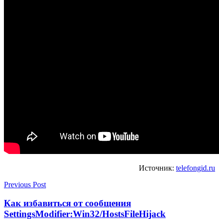
Источник:
telefongid.ru
Previous Post
Как избавиться от сообщения
SettingsModifier:Win32/HostsFileHijack