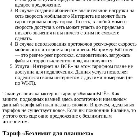
щедрое предложение.
В случае создания абонентом значительной нагрузки на
сеть скорость мобильного Интернета не может быть
гарантирована оператором. То есть, в любой момент
скорость доступа в сеть может упасть до предельно
низкого значения и вы ничего с этим не сможете
сделать.
В случае использования протоколов peer-to-peer скорость
мобильного интернета ограничена. Например BitTorrent
— это peer-to-peer протокол, следовательно, загружать
файлы с торрент-клиентов вряд ли получится.
Услуга «Интернет на ВСЁ» на этом тарифном плане не
доступна для подключения. Данная услуга позволяет
поделиться своим интернетом с другими номерами (не
по WI-FI).
Такие условия характерны тарифу «#можноВСЁ». Как
видите, подводных камней здесь достаточно и идеальным
данный тарифный план назвать сложно. Впрочем, идеальных
тарифов не существует вовсе. Если вы поклонник Билайна, то
у этого есть еще одно предложение с безлимитным
интернетом.
Тариф «Безлимит для планшета»