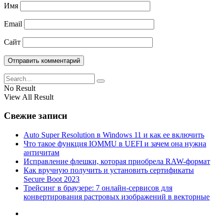
Имя
Email
Сайт
No Result
View All Result
Свежие записи
Auto Super Resolution в Windows 11 и как ее включить
Что такое функция IOMMU в UEFI и зачем она нужна
античитам
Исправление флешки, которая приобрела RAW-формат
Как вручную получить и установить сертификаты
Secure Boot 2023
Трейсинг в браузере: 7 онлайн-сервисов для
конвертирования растровых изображений в векторные