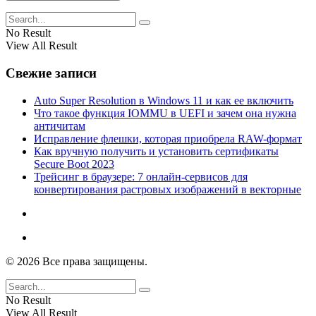
No Result
View All Result
Свежие записи
Auto Super Resolution в Windows 11 и как ее включить
Что такое функция IOMMU в UEFI и зачем она нужна
античитам
Исправление флешки, которая приобрела RAW-формат
Как вручную получить и установить сертификаты
Secure Boot 2023
Трейсинг в браузере: 7 онлайн-сервисов для
конвертирования растровых изображений в векторные
© 2026 Все права защищены.
No Result
View All Result