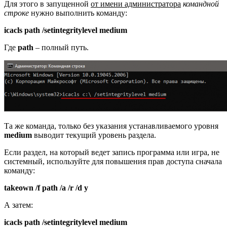
Для этого в запущенной
от имени администратора
командной
строке
нужно выполнить команду:
icacls path /setintegritylevel medium
Где
path
– полный путь.
Та же команда, только без указания устанавливаемого уровня
medium
выводит текущий уровень раздела.
Если раздел, на который ведет запись программа или игра, не
системный, используйте для повышения прав доступа сначала
команду:
takeown /f path /a /r /d y
А затем:
icacls path /setintegritylevel medium