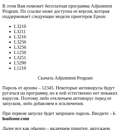
В этом Вам поможет бесплатная программа Adjustment
Program. По ссылке ниже доступна ее версия, которая
поддерживает следующие модели принтеров Epson:
L3210
L3211
L3216
L3250
L3256
L1250
L3251
L5290
L1210
Скачать Adjustment Program
Пароль от архива – 12345. Некоторые антивирусы будут
ругаться на программу, но в ней естественно нет никаких
вирусов. Поэтому либо отключаем антивирус перед ее
запуском, либо добавляем в исключения.
При первом запуске будет запрошен пароль. Вводите –
i-
loadzone.com
Далее все как обычно – включаем принтер, запускаем