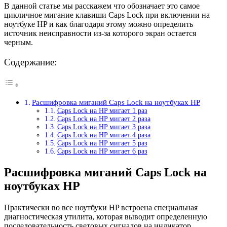
В данной статье мы расскажем что обозначает это самое
цикличное мигание клавиши Caps Lock при включении на
ноутбуке HP и как благодаря этому можно определить
источник неисправности из-за которого экран остается
черным.
Содержание:
Расшифровка миганий Caps Lock на ноутбуках HP
Caps Lock на HP мигает 1 раз
Caps Lock на HP мигает 2 раза
Caps Lock на HP мигает 3 раза
Caps Lock на HP мигает 4 раза
Caps Lock на HP мигает 5 раз
Caps Lock на HP мигает 6 раз
Расшифровка миганий Caps Lock на
ноутбуках HP
Практически во все ноутбуки HP встроена специальная
диагностическая утилита, которая выводит определенную
последовательность световых сигналов на индикатор