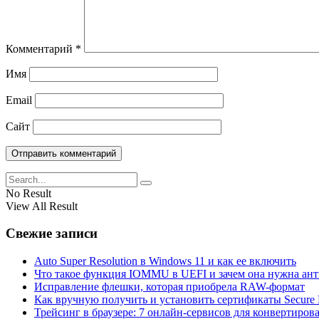
Комментарий
*
Имя
Email
Сайт
No Result
View All Result
Свежие записи
Auto Super Resolution в Windows 11 и как ее включить
Что такое функция IOMMU в UEFI и зачем она нужна ан
Исправление флешки, которая приобрела RAW-формат
Как вручную получить и установить сертификаты Secure 
Трейсинг в браузере: 7 онлайн-сервисов для конвертиро