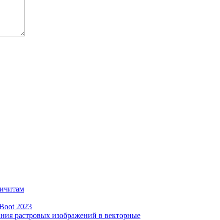
тичитам
Boot 2023
вания растровых изображений в векторные