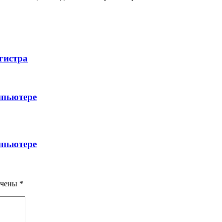
гистра
мпьютере
мпьютере
ечены
*