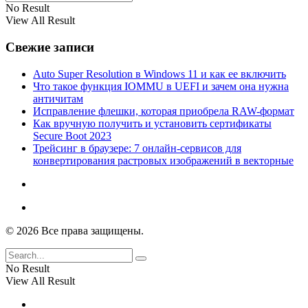
No Result
View All Result
Свежие записи
Auto Super Resolution в Windows 11 и как ее включить
Что такое функция IOMMU в UEFI и зачем она нужна
античитам
Исправление флешки, которая приобрела RAW-формат
Как вручную получить и установить сертификаты
Secure Boot 2023
Трейсинг в браузере: 7 онлайн-сервисов для
конвертирования растровых изображений в векторные
© 2026 Все права защищены.
No Result
View All Result