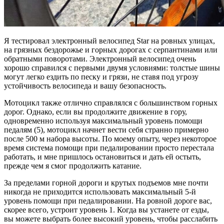
Я тестировал электронный велосипед Star на ровных улицах,
на грязных бездорожье и горных дорогах с серпантинами или
обратными поворотами. Электронный велосипед очень
хорошо справился с первыми двумя условиями: толстые шины
могут легко ездить по песку и грязи, не ставя под угрозу
устойчивость велосипеда и вашу безопасность.
Мотоцикл также отлично справлялся с большинством горных
дорог. Однако, если вы продолжите движение в гору,
одновременно используя максимальный уровень помощи
педалям (5), мотоцикл начнет вести себя странно примерно
после 500 м набора высоты. По моему опыту, через некоторое
время система помощи при педалировании просто перестала
работать, и мне пришлось остановиться и дать ей остыть,
прежде чем я смог продолжить катание.
За пределами горной дороги и крутых подъемов мне почти
никогда не приходится использовать максимальный 5-й
уровень помощи при педалировании. На ровной дороге вас,
скорее всего, устроит уровень 1. Когда вы устанете от езды,
вы можете выбрать более высокий уровень, чтобы расслабить