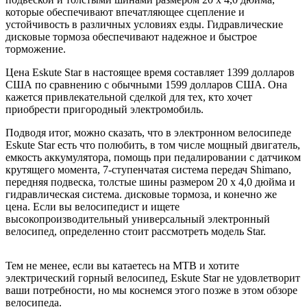
которые обеспечивают впечатляющее сцепление и
устойчивость в различных условиях езды. Гидравлические
дисковые тормоза обеспечивают надежное и быстрое
торможение.
Цена Eskute Star в настоящее время составляет 1399 долларов
США по сравнению с обычными 1599 долларов США. Она
кажется привлекательной сделкой для тех, кто хочет
приобрести пригородный электромобиль.
Подводя итог, можно сказать, что в электронном велосипеде
Eskute Star есть что полюбить, в том числе мощный двигатель,
емкость аккумулятора, помощь при педалировании с датчиком
крутящего момента, 7-ступенчатая система передач Shimano,
передняя подвеска, толстые шины размером 20 x 4,0 дюйма и
гидравлическая система. дисковые тормоза, и конечно же
цена. Если вы велосипедист и ищете
высокопроизводительный универсальный электронный
велосипед, определенно стоит рассмотреть модель Star.
Тем не менее, если вы катаетесь на MTB и хотите
электрический горный велосипед, Eskute Star не удовлетворит
ваши потребности, но мы коснемся этого позже в этом обзоре
велосипеда.