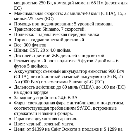
мощностью 250 Вт, крутящий момент 65 Нм (версия для
ЕС)
Максимальная скорость: 22 мили/ч/40 км/ч (США), 15,5
миль/ч/25 км/ч (ЕС)
Помощь при педалировании: 5 уровней помощи.
Трансмиссия: Shimano, 7 скоростей.
Подвеска: гидравлическая передняя вилка
Тормоз: гидравлический дисковый
Вес: 300 фунтов
Шины: CST, 20 x 4,0 дюйма.
Дисплей: цветной ЖК-дисплей с подсветкой.
Рекомендуемый рост водителя: 5 футов 2 дюйма – 6
футов 5 дюймов.
Аккумулятор: съемный аккумулятор емкостью 960 Втч
(США), литий-ионный съемный аккумулятор 36 В, 25
Ач (900 Втч) с элементами Samsung/LG (ЕС)
Дальность действия: до 80 миль (США), до 100 км (ЕС)
на одной зарядке
Зарядное устройство: 54,6 В 3А
Фары: светодиодная фара с антибликовым покрытием,
соответствующая требованиям StVZO, встроенные
отражатели и задний фонарь.
Гарантия: двухлетняя гарантия.
Цвет: черный, зеленый маття.
Цена: от $1399 на Сайт Эскюта в продаже и $ 1299 на