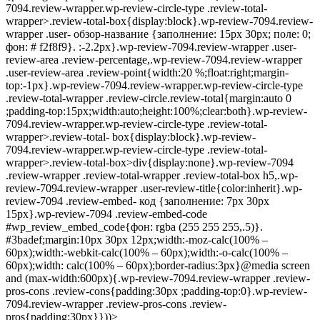
7094.review-wrapper.wp-review-circle-type .review-total-
wrapper>.review-total-box{display:block}.wp-review-7094.review-
wrapper .user- обзор-название {заполнение: 15px 30px; поле: 0;
фон: # f2f8f9}. :-2.2px}.wp-review-7094.review-wrapper .user-
review-area .review-percentage,.wp-review-7094.review-wrapper
.user-review-area .review-point{width:20 %;float:right;margin-
top:-1px}.wp-review-7094.review-wrapper.wp-review-circle-type
.review-total-wrapper .review-circle.review-total{margin:auto 0
;padding-top:15px;width:auto;height:100%;clear:both}.wp-review-
7094.review-wrapper.wp-review-circle-type .review-total-
wrapper>.review-total- box{display:block}.wp-review-
7094.review-wrapper.wp-review-circle-type .review-total-
wrapper>.review-total-box>div{display:none}.wp-review-7094
.review-wrapper .review-total-wrapper .review-total-box h5,.wp-
review-7094.review-wrapper .user-review-title{color:inherit}.wp-
review-7094 .review-embed- код {заполнение: 7px 30px
15px}.wp-review-7094 .review-embed-code
#wp_review_embed_code{фон: rgba (255 255 255,.5)}.
#3badef;margin:10px 30px 12px;width:-moz-calc(100% –
60px);width:-webkit-calc(100% – 60px);width:-o-calc(100% –
60px);width: calc(100% – 60px);border-radius:3px}@media screen
and (max-width:600px){.wp-review-7094.review-wrapper .review-
pros-cons .review-cons{padding:30px ;padding-top:0}.wp-review-
7094.review-wrapper .review-pros-cons .review-
pros{padding:30px}}))>