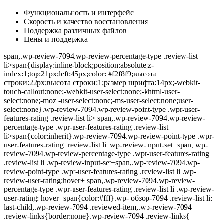
Функциональность и интерфейс
Скорость и качество восстановления
Поддержка различных файлов
Цены и поддержка
span,.wp-review-7094.wp-review-percentage-type .review-list
li>span{display:inline-block;position:absolute;z-
index:1;top:21px;left:45px;color: #f2f8f9;высота
строки:22px;высота строки:1;размер шрифта:14px;-webkit-
touch-callout:none;-webkit-user-select:none;-khtml-user-
select:none;-moz -user-select:none;-ms-user-select:none;user-
select:none}.wp-review-7094.wp-review-point-type .wpr-user-
features-rating .review-list li> span,.wp-review-7094.wp-review-
percentage-type .wpr-user-features-rating .review-list
li>span{color:inherit}.wp-review-7094.wp-review-point-type .wpr-
user-features-rating .review-list li .wp-review-input-set+span,.wp-
review-7094.wp-review-percentage-type .wpr-user-features-rating
.review-list li .wp-review-input-set+span,.wp-review-7094.wp-
review-point-type .wpr-user-features-rating .review-list li .wp-
review-user-rating:hover+ span,.wp-review-7094.wp-review-
percentage-type .wpr-user-features-rating .review-list li .wp-review-
user-rating: hover+span{color:#fff}.wp- обзор-7094 .review-list li:
last-child,.wp-review-7094 .reviewed-item,.wp-review-7094
.review-links{border:none}.wp-review-7094 .review-links{