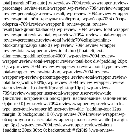
total{margin:47px auto}.wp-review- 7094.review-wrapper .review-
percentage .review-result-wrapper,.wp-review-7094.review-wrapper
.review-percentage .review-result,.wp-review-7094.review-wrapper
.review-point . обзор-результат-обертка, .wp-обзор-7094.обзор-
обертка -7094.review-wrapper li .review-point .review-
result{background:#3badef}.wp-review-7094 .review-total-wrapper
.review-point.review-total,.wp-review-7094 .review -total-wrapper
.review-percentage.review-total{width:70%;display:inline-
block;margin:20px auto 0}.wp-review-7094.review-wrapper
.review-total-wrapper .review-total -box{float:left;text-
align:center;padding:0;color:#000}.wp-review-7094.review-
wrapper .review-total-wrapper .review-total-box div{padding:20px
0 }.wp-review-7094.review-wrapper.wp-review-point-type .review-
total-wrapper .review-total-box,.wp-review-7094.review-
wrapper.wp-review-percentage-type .review-total-wrapper .review-
total-box{width:100%}.wp-review-7094.review-wrapper .review-
star.review-total{color:#fff;margin-top:10px}.wp -review-
7094.review-wrapper .user-total-wrapper .user-review-title
{дисплей: встроенный блок; цвет: наследование; заполнение:
0; фон: 0 0}.wp-review-7094.review-wrapper .wp-review-circle-
type .user-total-wrapper h5.user-review-title {padding-top: 12px;
margin: 0; background: 0 0}.wp-review-7094.review-wrapper.wp-
обзор-круг-тип .user-total-wrapper span.user-review-title {margin-
top: 3px}.wp-review-7094.review-wrapper .reviewed-item
{padding: 30px 30px 0; background: # f2f8f9 }.wp-review-