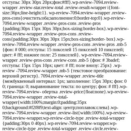
отступы: 30px 30px 20px;фон:#fff}.wp-review-7094.review-
wrapper .review-star.review-total .review-result-wrapper i{font-
size:36px;line-height:1}. wp-review-7094.review-wrapper .review-
pros-cons{очистить:оба;заполнение:0;border-top:0}.wp-review-
7094.review-wrapper .review-pros-cons .review-pros
{padding:30px 15px 30px 30px;box-sizing:border-box}.wp-review-
7094.review-wrapper .review-pros-cons .review-
cons{padding:30px 30px 30px 15px;box-sizing:border- box}.wp-
review-7094.review-wrapper .review-pros-cons .review-pros .mb-5
{фон: # 000; отступы: 15 пикселей 15 пикселей 10 пикселей;
цвет: # fff; нижнее поле: 25 пикселей}. wp-review-7094.review-
wrapper .review-pros-cons .review-cons .mb-5 {фон: # 3badef;
отступы: 15px 15px 10px; цвет: # fff; поле внизу: 25px} .wp-
review -7094.review-wrapper .mb-5 {текстовое преобразование:
верхний регистр}. 7094.review-wrapper .review-title
{межбуквенный интервал: 1px; заполнение: 15px 30px; фон: 0
0; граница: 0; выравнивание текста: по центру; фон: # fff}.wp-
review-7094.review- обертка .review-price{float:none}.wp-review-
7094.review-wrapper .review-total-
wrapper{width:100%;margin:0;padding:35px
0;background:#f2f8f9;text-align: центр;поплавок:слева}.wp-
review-7094.review-wrapper .review-list{width:100%}.wp-review-
7094.review-wrapper.wp-review-circle-type .review-total-wrapper
{padding:30px 0 40px}.wp-review-7094.review-wrapper.wp-
review-circle-type .review-total-wrapper .review-circle.review-