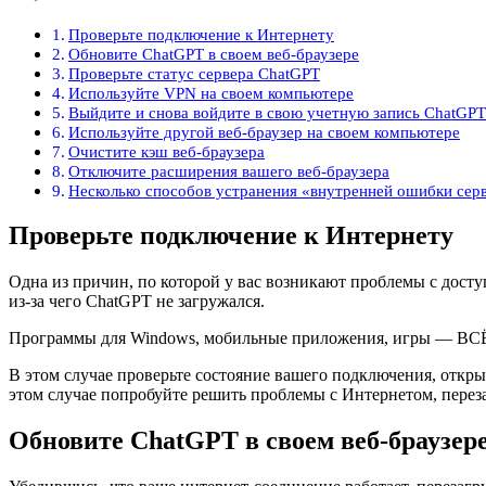
Проверьте подключение к Интернету
Обновите ChatGPT в своем веб-браузере
Проверьте статус сервера ChatGPT
Используйте VPN на своем компьютере
Выйдите и снова войдите в свою учетную запись ChatGP
Используйте другой веб-браузер на своем компьютере
Очистите кэш веб-браузера
Отключите расширения вашего веб-браузера
Несколько способов устранения «внутренней ошибки сер
Проверьте подключение к Интернету
Одна из причин, по которой у вас возникают проблемы с доступ
из-за чего ChatGPT не загружался.
Программы для Windows, мобильные приложения, игры — ВС
В этом случае проверьте состояние вашего подключения, открыв
этом случае попробуйте решить проблемы с Интернетом, переза
Обновите ChatGPT в своем веб-браузер