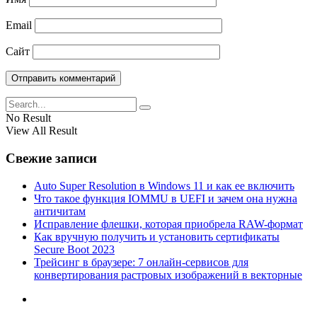
Email
Сайт
No Result
View All Result
Свежие записи
Auto Super Resolution в Windows 11 и как ее включить
Что такое функция IOMMU в UEFI и зачем она нужна
античитам
Исправление флешки, которая приобрела RAW-формат
Как вручную получить и установить сертификаты
Secure Boot 2023
Трейсинг в браузере: 7 онлайн-сервисов для
конвертирования растровых изображений в векторные