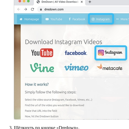
Щёлкнуть по кнопке «Dredown».