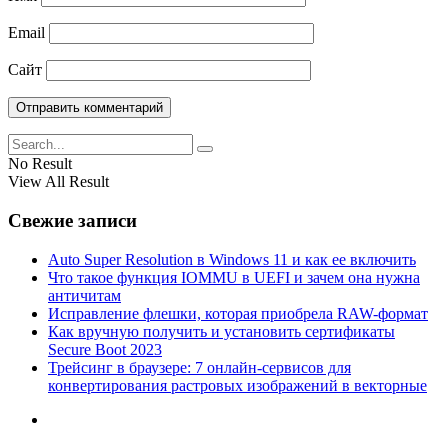
Email
Сайт
No Result
View All Result
Свежие записи
Auto Super Resolution в Windows 11 и как ее включить
Что такое функция IOMMU в UEFI и зачем она нужна
античитам
Исправление флешки, которая приобрела RAW-формат
Как вручную получить и установить сертификаты
Secure Boot 2023
Трейсинг в браузере: 7 онлайн-сервисов для
конвертирования растровых изображений в векторные