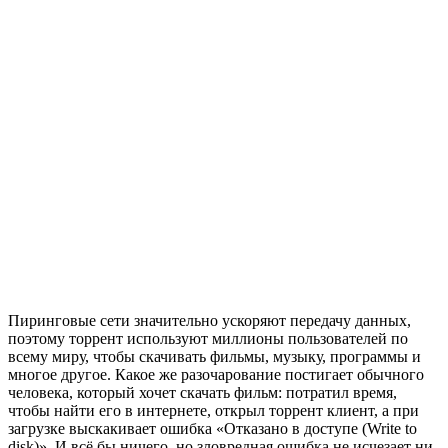
Пиринговые сети значительно ускоряют передачу данных,
поэтому торрент используют миллионы пользователей по
всему миру, чтобы скачивать фильмы, музыку, программы и
многое другое. Какое же разочарование постигает обычного
человека, который хочет скачать фильм: потратил время,
чтобы найти его в интернете, открыл торрент клиент, а при
загрузке выскакивает ошибка «Отказано в доступе (Write to
disk)». И всё бы ничего, но зловредная ошибка не исчезает ни