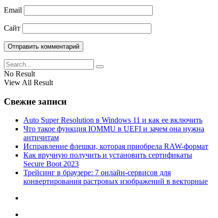
Email
Сайт
No Result
View All Result
Свежие записи
Auto Super Resolution в Windows 11 и как ее включить
Что такое функция IOMMU в UEFI и зачем она нужна
античитам
Исправление флешки, которая приобрела RAW-формат
Как вручную получить и установить сертификаты
Secure Boot 2023
Трейсинг в браузере: 7 онлайн-сервисов для
конвертирования растровых изображений в векторные