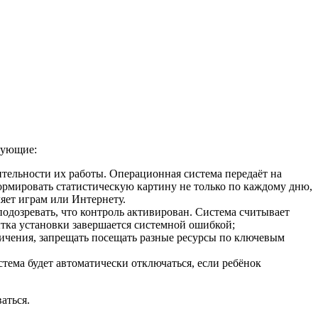
дующие:
тельности их работы. Операционная система передаёт на
формировать статистическую картину не только по каждому дню,
ляет играм или Интернету.
одозревать, что контроль активирован. Система считывает
ытка установки завершается системной ошибкой;
ничения, запрещать посещать разные ресурсы по ключевым
ема будет автоматически отключаться, если ребёнок
аться.