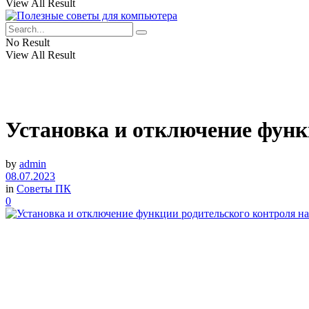
View All Result
No Result
View All Result
Установка и отключение функ
by
admin
08.07.2023
in
Советы ПК
0