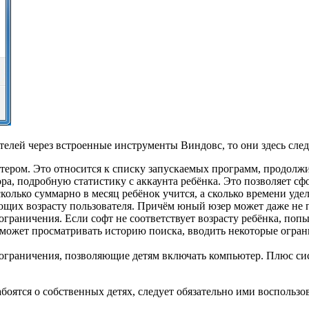
ителей через встроенные инструменты Виндовс, то они здесь сле
ером. Это относится к списку запускаемых программ, продолжи
ра, подробную статистику с аккаунта ребёнка. Это позволяет с
колько суммарно в месяц ребёнок учится, а сколько времени уде
ющих возрасту пользователя. Причём юный юзер может даже не п
ограничения. Если софт не соответствует возрасту ребёнка, поп
ь может просматривать историю поиска, вводить некоторые огра
граничения, позволяющие детям включать компьютер. Плюс сист
оятся о собственных детях, следует обязательно ими воспользов