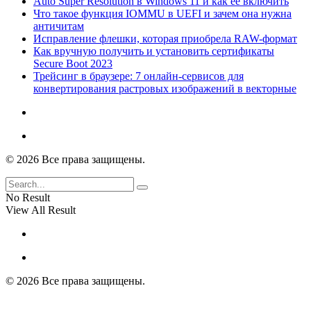
Auto Super Resolution в Windows 11 и как ее включить
Что такое функция IOMMU в UEFI и зачем она нужна
античитам
Исправление флешки, которая приобрела RAW-формат
Как вручную получить и установить сертификаты
Secure Boot 2023
Трейсинг в браузере: 7 онлайн-сервисов для
конвертирования растровых изображений в векторные
© 2026 Все права защищены.
No Result
View All Result
© 2026 Все права защищены.