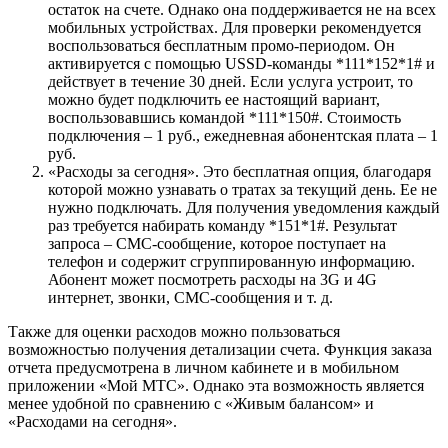
остаток на счете. Однако она поддерживается не на всех
мобильных устройствах. Для проверки рекомендуется
воспользоваться бесплатным промо-периодом. Он
активируется с помощью USSD-команды *111*152*1#
и
действует в течение 30 дней. Если услуга устроит, то
можно будет подключить ее настоящий вариант,
воспользовавшись командой *111*150#
. Стоимость
подключения – 1 руб., ежедневная абонентская плата – 1
руб.
«Расходы за сегодня». Это бесплатная опция, благодаря
которой можно узнавать о тратах за текущий день. Ее не
нужно подключать. Для получения уведомления каждый
раз требуется набирать команду *151*1#
. Результат
запроса – СМС-сообщение, которое поступает на
телефон и содержит сгруппированную информацию.
Абонент может посмотреть расходы на 3G и 4G
интернет, звонки, СМС-сообщения и т. д.
Также для оценки расходов можно пользоваться
возможностью получения детализации счета. Функция заказа
отчета предусмотрена в личном кабинете и в мобильном
приложении «Мой МТС». Однако эта возможность является
менее удобной по сравнению с «Живым балансом» и
«Расходами на сегодня».