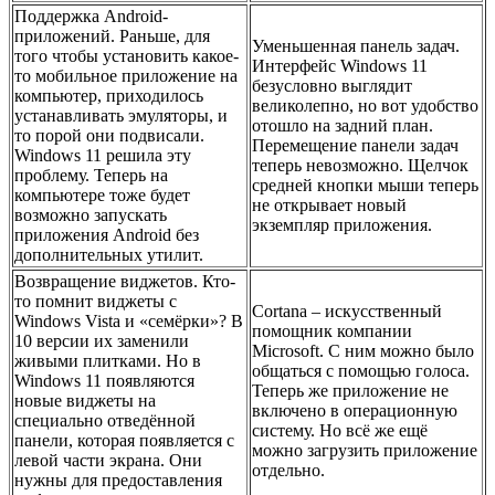
Поддержка Android-
приложений. Раньше, для
Уменьшенная панель задач.
того чтобы установить какое-
Интерфейс Windows 11
то мобильное приложение на
безусловно выглядит
компьютер, приходилось
великолепно, но вот удобство
устанавливать эмуляторы, и
отошло на задний план.
то порой они подвисали.
Перемещение панели задач
Windows 11 решила эту
теперь невозможно. Щелчок
проблему. Теперь на
средней кнопки мыши теперь
компьютере тоже будет
не открывает новый
возможно запускать
экземпляр приложения.
приложения Android без
дополнительных утилит.
Возвращение виджетов. Кто-
то помнит виджеты с
Cortana – искусственный
Windows Vista и «семёрки»? В
помощник компании
10 версии их заменили
Microsoft. С ним можно было
живыми плитками. Но в
общаться с помощью голоса.
Windows 11 появляются
Теперь же приложение не
новые виджеты на
включено в операционную
специально отведённой
систему. Но всё же ещё
панели, которая появляется с
можно загрузить приложение
левой части экрана. Они
отдельно.
нужны для предоставления