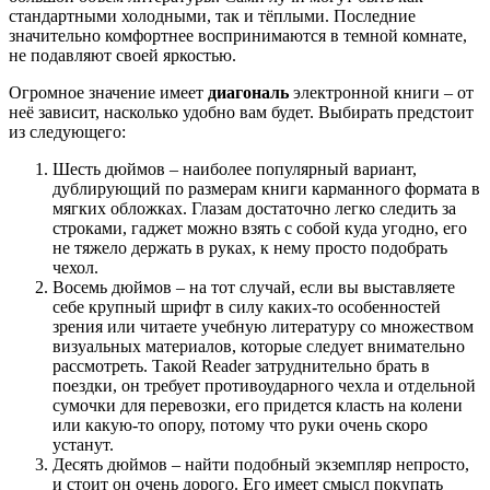
стандартными холодными, так и тёплыми. Последние
значительно комфортнее воспринимаются в темной комнате,
не подавляют своей яркостью.
Огромное значение имеет
диагональ
электронной книги – от
неё зависит, насколько удобно вам будет. Выбирать предстоит
из следующего:
Шесть дюймов – наиболее популярный вариант,
дублирующий по размерам книги карманного формата в
мягких обложках. Глазам достаточно легко следить за
строками, гаджет можно взять с собой куда угодно, его
не тяжело держать в руках, к нему просто подобрать
чехол.
Восемь дюймов – на тот случай, если вы выставляете
себе крупный шрифт в силу каких-то особенностей
зрения или читаете учебную литературу со множеством
визуальных материалов, которые следует внимательно
рассмотреть. Такой Reader затруднительно брать в
поездки, он требует противоударного чехла и отдельной
сумочки для перевозки, его придется класть на колени
или какую-то опору, потому что руки очень скоро
устанут.
Десять дюймов – найти подобный экземпляр непросто,
и стоит он очень дорого. Его имеет смысл покупать