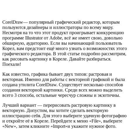
CorelDraw­­— популярный графический редактор, которым
пользуются дизайнеры и иллюстраторы по всему миру.
Несмотря на то что этот продукт проигрывает конкуренцию
программе Illustrator от Adobe, всё же имеет свою, довольно
обширную, аудиторию. Если вы начинающий пользователь
Корел, вам предстоит ещё много узнать о возможностях этого
графического редактора. В этой статье подробно рассмотрим,
как рисовать картинку в Кореле. Давайте разбираться.
Поехали!
Как известно, графика бывает двух типов: растровая и
векторная. Именно для работы с векторной графикой и была
создана утилита CorelDraw. Существует несколько способов
создания векторной картинки. Среди всех можно выделить
всего 3 способа, остальные чересчур сложны и экзотичны.
Лучший вариант ­— перерисовать растровую картинку в
векторную. Допустим, вы хотите сделать векторную
иллюстрацию себя. Для этого выберите удачную фотографию
и откройте её в Кореле. Перейдите к меню «File», выберите
«New», затем кликните «Import»и укажите нужное фото.