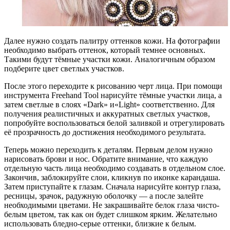
Далее нужно создать палитру оттенков кожи. На фотографии
необходимо выбрать оттенок, который темнее основных.
Такими будут тёмные участки кожи. Аналогичным образом
подберите цвет светлых участков.
После этого переходите к рисованию черт лица. При помощи
инструмента Freehand Tool нарисуйте тёмные участки лица, а
затем светлые в слоях «Dark» и«Light» соответственно. Для
получения реалистичных и аккуратных светлых участков,
попробуйте воспользоваться белой заливкой и отрегулировать
её прозрачность до достижения необходимого результата.
Теперь можно переходить к деталям. Первым делом нужно
нарисовать брови и нос. Обратите внимание, что каждую
отдельную часть лица необходимо создавать в отдельном слое.
Закончив, заблокируйте слои, кликнув по иконке карандаша.
Затем приступайте к глазам. Сначала нарисуйте контур глаза,
ресницы, зрачок, радужную оболочку — а после залейте
необходимыми цветами. Не закрашивайте белок глаза чисто-
белым цветом, так как он будет слишком ярким. Желательно
использовать бледно-серые оттенки, близкие к белым.