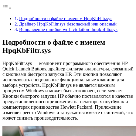
Подробности о файле с именем HpqKbFiltr.sys
Драйвер HpqKbFiltr.sys безопасный или опасный
Исправление ошибки wdf_violation_hpqkbfiltr.sys
Подробности о файле с именем
HpqKbFiltr.sys
HpqKbFiltr.sys — компонент программного обеспечения HP
Quick Launch Buttons, драйвер фильтра клавиатуры, связанный
с кнопками быстрого запуска HP. Эти кнопки позволяют
использовать специальные функциональные клавиши для
выбора устройств. HpqKbFiltr.sys не является важным
процессом Windows и может быть отключен, если мешает.
Кнопки быстрого запуска HP обычно поставляются в качестве
предустановленного приложения на некоторых ноутбуках и
компьютерах производства Hewlett Packard. Приложение
изменяет реестр Windows и запускается вместе с системой, что
может снизить производительность.