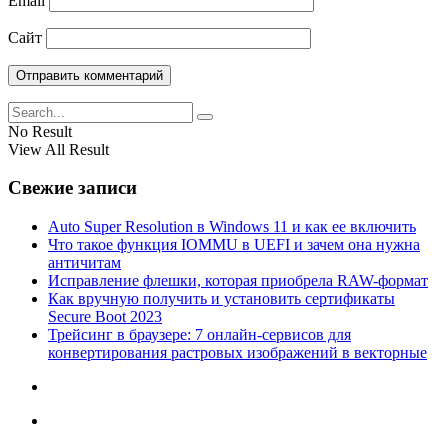
Email
Сайт
No Result
View All Result
Свежие записи
Auto Super Resolution в Windows 11 и как ее включить
Что такое функция IOMMU в UEFI и зачем она нужна
античитам
Исправление флешки, которая приобрела RAW-формат
Как вручную получить и установить сертификаты
Secure Boot 2023
Трейсинг в браузере: 7 онлайн-сервисов для
конвертирования растровых изображений в векторные