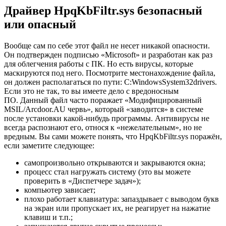
Драйвер HpqKbFiltr.sys безопасный
или опасный
Вообще сам по себе этот файл не несет никакой опасности.
Он подтвержден подписью «Microsoft» и разработан как раз
для облегчения работы с ПК. Но есть вирусы, которые
маскируются под него. Посмотрите местонахождение файла,
он должен располагаться по пути: C:WindowsSystem32drivers.
Если это не так, то вы имеете дело с вредоносным
ПО. Данный файл часто поражает «Модифицированный
MSIL/Arcdoor.AU червь», который «заводится» в системе
после установки какой-нибудь программы. Антивирусы не
всегда распознают его, относя к «нежелательным», но не
вредным. Вы сами можете понять, что HpqKbFiltr.sys поражён,
если заметите следующее:
самопроизвольно открываются и закрываются окна;
процесс стал нагружать систему (это вы можете
проверить в «Диспетчере задач»);
компьютер зависает;
плохо работает клавиатура: запаздывает с выводом букв
на экран или пропускает их, не реагирует на нажатие
клавиш и т.п.;