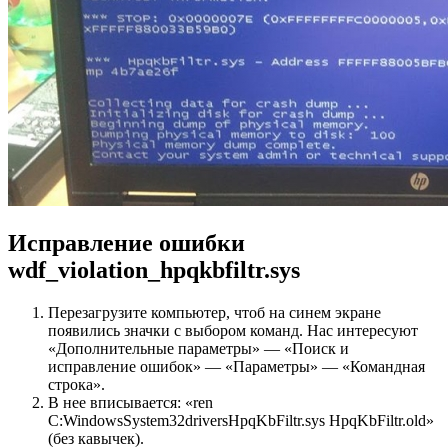
Исправление ошибки
wdf_violation_hpqkbfiltr.sys
Перезагрузите компьютер, чтоб на синем экране
появились значки с выбором команд. Нас интересуют
«Дополнительные параметры» — «Поиск и
исправление ошибок» — «Параметры» — «Командная
строка».
В нее вписывается: «ren
C:WindowsSystem32driversHpqKbFiltr.sys HpqKbFiltr.old»
(без кавычек).