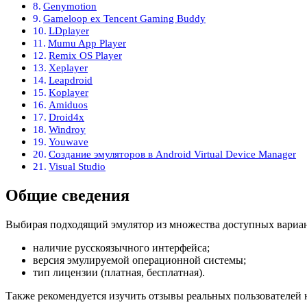
Genymotion
Gameloop ex Tencent Gaming Buddy
LDplayer
Mumu App Player
Remix OS Player
Xeplayer
Leapdroid
Koplayer
Amiduos
Droid4x
Windroy
Youwave
Создание эмуляторов в Android Virtual Device Manager
Visual Studio
Общие сведения
Выбирая подходящий эмулятор из множества доступных вариант
наличие русскоязычного интерфейса;
версия эмулируемой операционной системы;
тип лицензии (платная, бесплатная).
Также рекомендуется изучить отзывы реальных пользователей 