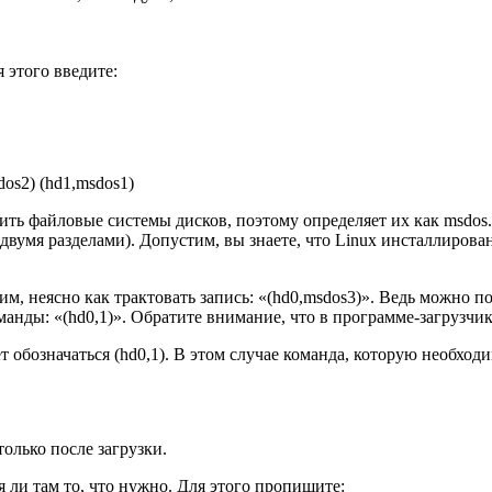
 этого введите:
dos2) (hd1,msdos1)
лить файловые системы дисков, поэтому определяет их как msdos
с двумя разделами). Допустим, вы знаете, что Linux инсталлирова
м, неясно как трактовать запись: «(hd0,msdos3)». Ведь можно по
ды: «(hd0,1)». Обратите внимание, что в программе-загрузчике 
т обозначаться (hd0,1). В этом случае команда, которую необходи
олько после загрузки.
 ли там то, что нужно. Для этого пропишите: