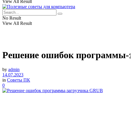
View All Result
No Result
View All Result
Решение ошибок программы-
by
admin
14.07.2023
in
Советы ПК
0