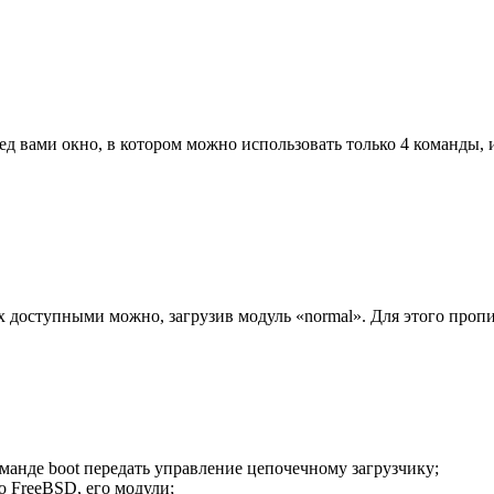
еред вами окно, в котором можно использовать только 4 команды,
х доступными можно, загрузив модуль «normal». Для этого проп
манде boot передать управление цепочечному загрузчику;
о FreeBSD, его модули;