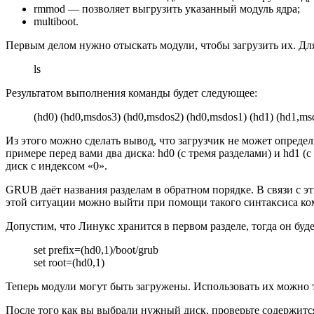
rmmod — позволяет выгрузить указанный модуль ядра;
multiboot.
Первым делом нужно отыскать модули, чтобы загрузить их. Для
ls
Результатом выполнения команды будет следующее:
(hd0) (hd0,msdos3) (hd0,msdos2) (hd0,msdos1) (hd1) (hd1,ms
Из этого можно сделать вывод, что загрузчик не может опреде
примере перед вами два диска: hd0 (с тремя разделами) и hd1 (
диск с индексом «0».
GRUB даёт названия разделам в обратном порядке. В связи с эти
этой ситуации можно выйти при помощи такого синтаксиса коман
Допустим, что Линукс хранится в первом разделе, тогда он буде
set prefix=(hd0,1)/boot/grub
set root=(hd0,1)
Теперь модули могут быть загружены. Использовать их можно т
После того как вы выбрали нужный диск, проверьте содержится