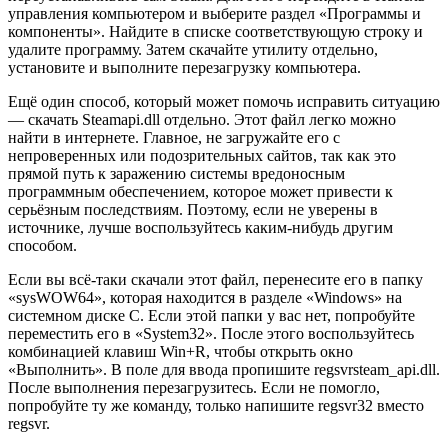
управления компьютером и выберите раздел «Программы и
компоненты». Найдите в списке соответствующую строку и
удалите программу. Затем скачайте утилиту отдельно,
установите и выполните перезагрузку компьютера.
Ещё один способ, который может помочь исправить ситуацию
— скачать Steamapi.dll отдельно. Этот файл легко можно
найти в интернете. Главное, не загружайте его с
непроверенных или подозрительных сайтов, так как это
прямой путь к заражению системы вредоносным
программным обеспечением, которое может привести к
серьёзным последствиям. Поэтому, если не уверены в
источнике, лучше воспользуйтесь каким-нибудь другим
способом.
Если вы всё-таки скачали этот файл, перенесите его в папку
«sysWOW64», которая находится в разделе «Windows» на
системном диске C. Если этой папки у вас нет, попробуйте
переместить его в «System32». После этого воспользуйтесь
комбинацией клавиш Win+R, чтобы открыть окно
«Выполнить». В поле для ввода пропишите regsvrsteam_api.dll.
После выполнения перезагрузитесь. Если не помогло,
попробуйте ту же команду, только напишите regsvr32 вместо
regsvr.