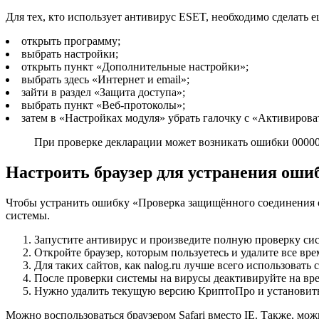
Для тех, кто использует антивирус ESET, необходимо сделать е
открыть программу;
выбрать настройки;
открыть пункт «Дополнительные настройки»;
выбрать здесь «Интернет и email»;
зайти в раздел «Защита доступа»;
выбрать пункт «Веб-протоколы»;
затем в «Настройках модуля» убрать галочку с «Активиров
При проверке декларации может возникать ошибки 00000
Настроить браузер для устранения ош
Чтобы устранить ошибку «Проверка защищённого соединения с
системы.
Запустите антивирус и произведите полную проверку си
Откройте браузер, которым пользуетесь и удалите все вр
Для таких сайтов, как nalog.ru лучше всего использовать
После проверки системы на вирусы деактивируйте на вр
Нужно удалить текущую версию КриптоПро и установить 
Можно воспользоваться браузером Safari вместо IE. Также, мо