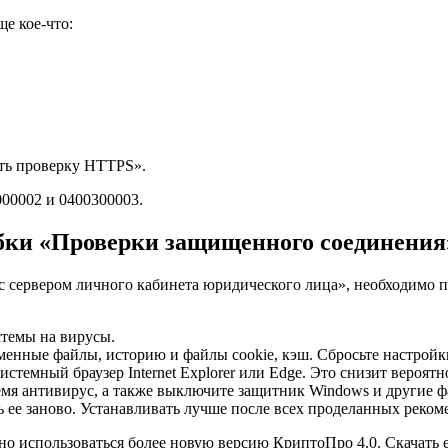
ще кое-что:
ать проверку HTTPS».
00002 и 0400300003.
ибки «Проверки защищенного соединения
 сервером личного кабинета юридического лица», необходимо п
стемы на вирусы.
еменные файлы, историю и файлы cookie, кэш. Сбросьте настрой
 системный браузер Internet Explorer или Edge. Это снизит вероя
емя антивирус, а также выключите защитник Windows и другие ф
ее заново. Устанавливать лучше после всех проделанных реком
жно использоваться более новую версию КриптоПро 4.0. Скачать 