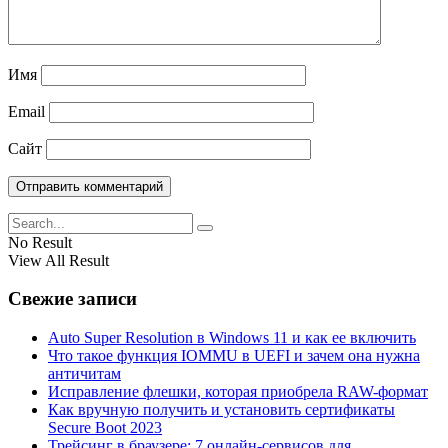
Имя
Email
Сайт
No Result
View All Result
Свежие записи
Auto Super Resolution в Windows 11 и как ее включить
Что такое функция IOMMU в UEFI и зачем она нужна
античитам
Исправление флешки, которая приобрела RAW-формат
Как вручную получить и установить сертификаты
Secure Boot 2023
Трейсинг в браузере: 7 онлайн-сервисов для