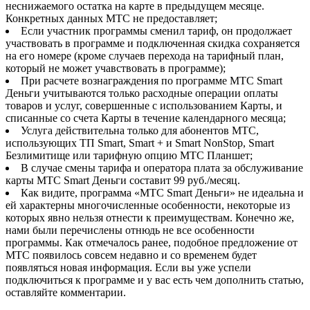
неснижаемого остатка на карте в предыдущем месяце.
Конкретных данных МТС не предоставляет;
Если участник программы сменил тариф, он продолжает
участвовать в программе и подключенная скидка сохраняется
на его номере (кроме случаев перехода на тарифный план,
который не может учавствовать в программе);
При расчете вознаграждения по программе МТС Smart
Деньги учитываются только расходные операции оплаты
товаров и услуг, совершенные с использованием Карты, и
списанные со счета Карты в течение календарного месяца;
Услуга действительна только для абонентов МТС,
использующих ТП Smart, Smart + и Smart NonStop, Smart
Безлимитище или тарифную опцию МТС Планшет;
В случае смены тарифа и оператора плата за обслуживание
карты МТС Smart Деньги составит 99 руб./месяц.
Как видите, программа «МТС Smart Деньги» не идеальна и
ей характерны многочисленные особенности, некоторые из
которых явно нельзя отнести к преимуществам. Конечно же,
нами были перечислены отнюдь не все особенности
программы. Как отмечалось ранее, подобное предложение от
МТС появилось совсем недавно и со временем будет
появляться новая информация. Если вы уже успели
подключиться к программе и у вас есть чем дополнить статью,
оставляйте комментарии.