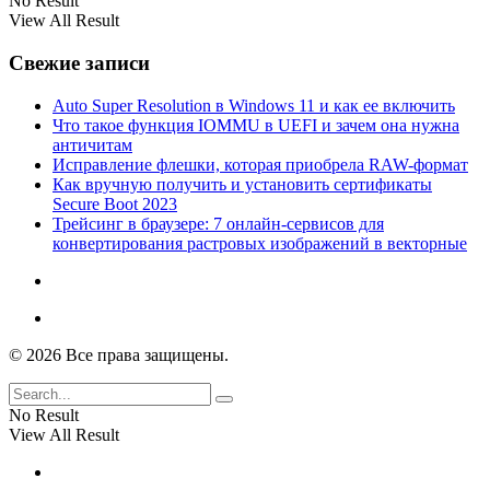
No Result
View All Result
Свежие записи
Auto Super Resolution в Windows 11 и как ее включить
Что такое функция IOMMU в UEFI и зачем она нужна
античитам
Исправление флешки, которая приобрела RAW-формат
Как вручную получить и установить сертификаты
Secure Boot 2023
Трейсинг в браузере: 7 онлайн-сервисов для
конвертирования растровых изображений в векторные
© 2026 Все права защищены.
No Result
View All Result