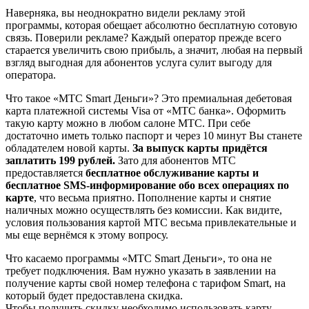
Наверняка, вы неоднократно видели рекламу этой
программы, которая обещает абсолютно бесплатную сотовую
связь. Поверили рекламе? Каждый оператор прежде всего
старается увеличить свою прибыль, а значит, любая на первый
взгляд выгодная для абонентов услуга сулит выгоду для
оператора.
Что такое «МТС Smart Деньги»? Это премиальная дебетовая
карта платежной системы Visa от «МТС банка». Оформить
такую карту можно в любом салоне МТС. При себе
достаточно иметь только паспорт и через 10 минут Вы станете
обладателем новой карты.
За выпуск карты придётся
заплатить 199 рублей.
Зато для абонентов МТС
предоставляется
бесплатное обслуживание карты и
бесплатное SMS-информирование обо всех операциях по
карте
, что весьма приятно. Пополнение карты и снятие
наличных можно осуществлять без комиссии. Как видите,
условия пользования картой МТС весьма привлекательные и
мы еще вернёмся к этому вопросу.
Что касаемо программы «МТС Smart Деньги», то она не
требует подключения. Вам нужно указать в заявлении на
получение карты свой номер телефона с тарифом Smart, на
который будет предоставлена скидка.
Чтобы получить скидку необходимо использовать карту