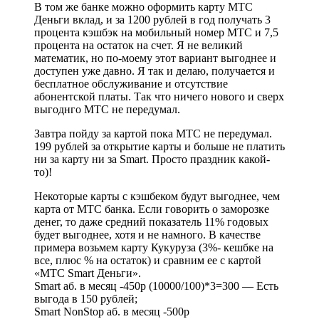
В том же банке можно оформить карту МТС
Деньги вклад, и за 1200 рублей в год получать 3
процента кэшбэк на мобильный номер МТС и 7,5
процента на остаток на счет. Я не великий
математик, но по-моему этот вариант выгоднее и
доступен уже давно. Я так и делаю, получается и
бесплатное обслуживание и отсутствие
абонентской платы. Так что ничего нового и сверх
выгоднго МТС не передумал.
Завтра пойду за картой пока МТС не передумал.
199 рублей за открытие карты и больше не платить
ни за карту ни за Smart. Просто праздник какой-
то)!
Некоторые карты с кэшбеком будут выгоднее, чем
карта от МТС банка. Если говорить о заморозке
денег, то даже средний показатель 11% годовых
будет выгоднее, хотя и не намного. В качестве
примера возьмем карту Кукуруза (3%- кешбке на
все, плюс % на остаток) и сравним ее с картой
«МТС Smart Деньги».
Smart аб. в месяц -450р (10000/100)*3=300 — Есть
выгода в 150 рублей;
Smart NonStop аб. в месяц -500р