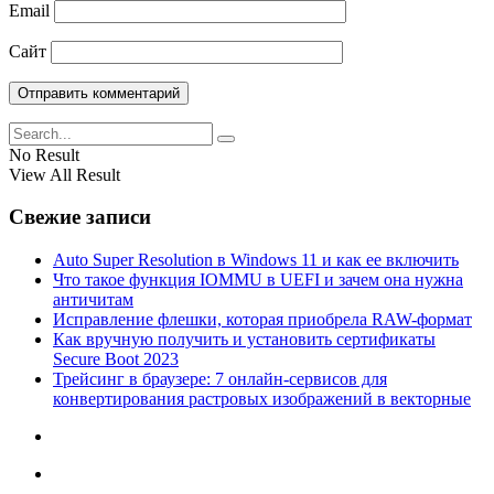
Email
Сайт
No Result
View All Result
Свежие записи
Auto Super Resolution в Windows 11 и как ее включить
Что такое функция IOMMU в UEFI и зачем она нужна
античитам
Исправление флешки, которая приобрела RAW-формат
Как вручную получить и установить сертификаты
Secure Boot 2023
Трейсинг в браузере: 7 онлайн-сервисов для
конвертирования растровых изображений в векторные