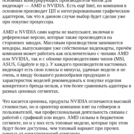
основных конкурирующих производителя чипов для
видеокарт — AMD и NVIDIA. Есть ещё Intel, но компания в
основном производит ЦП и интегрированными графическим
адаптером, так что в данном случае выбор будет сделан уже
при покупке процессора.
AMD и NVIDIA сами карты не выпускают, включая и
референсные версии, которые также производятся на
сторонних заводах. Массовым производством занимаются
вендоры, выпускающие уже собственные видеокарты, причём
компания может работать как исключительно с чипами AMD
или NVIDIA, так и с обоими производителями чипов (MSI,
ASUS, Gigabyte и пр.). У каждого производителя кастомных
видеокарт есть свои плюсы и минусы, удачные модели и не
очень, и ввиду большого разнообразия продукции и
характеристик моделей рекомендовать к покупке изделия
конкретного бренда нельзя, а тем более сравнивать адаптеры в
разных ценовых сегментах.
Что касается ценника, продукты NVIDIA отличаются высокой
стоимостью, но и ориентир компании взят на геймеров и
пользователей, чья профессиональная деятельность связана с
работой с графикой или видео. AMD сильны в бюджетном
сегменте, но и у них есть топовые модели, которые при этом
будут более доступны, чем топовый вариант при прочих
равных от конкурирующей компании.