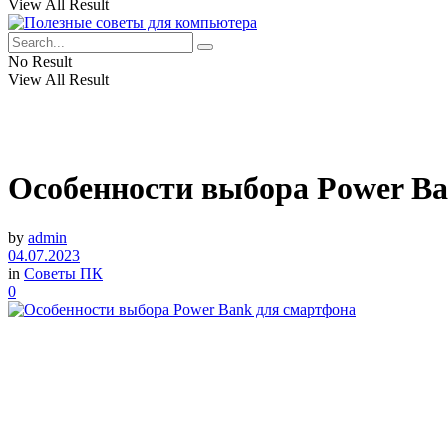
View All Result
No Result
View All Result
Особенности выбора Power B
by
admin
04.07.2023
in
Советы ПК
0