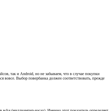
сов, так и Android, но не забываем, что в случае покупки
ься вовсе. Выбор повербанка должен соответствовать, прежде
в мАч (миллиампер-часах). Именно этот показатель определяет