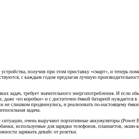
стройства, получив при этом приставку «смарт», и теперь по
ствуются, с каждым годом предлагая лучшую производительност
ких задач, требует значительного энергопотребления. И если об
аже «из коробки» и с достаточно ёмкой батареей нуждается в за
ии не слишком продвинулись, и реализовать по-настоящему ёмкий
епосильная задача.
 ситуации, очень выручают портативные аккумуляторы (Power B
банки, используемые для зарядки телефонов, планшетов, экшн-к
ожности заряжать девайс от розетки.