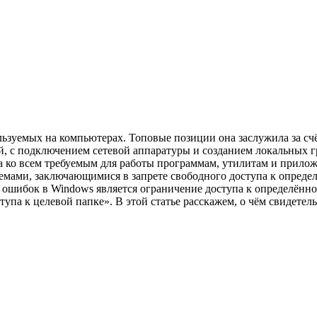
льзуемых на компьютерах. Топовые позиции она заслужила за сч
лей, с подключением сетевой аппаратуры и созданием локальны
па ко всем требуемым для работы программам, утилитам и прил
емами, заключающимися в запрете свободного доступа к опреде
ошибок в Windows является ограничение доступа к определённо
тупа к целевой папке». В этой статье расскажем, о чём свидете