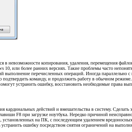
ся в невозможности копирования, удаления, перемещения файло
s 10, или более ранних версиях. Такие проблемы часто непонятн
й выполнение перечисленных операций. Иногда параллельно с 
но подтвердить команду, и продолжить работу в обычном режиме
 помогут устранить ошибку, восстановить необходимые права вы
ия кардинальных действий и вмешательства в систему. Сделать
лавиши F8 при загрузке ноутбука. Нередко причиной неисправн
, установленных на ПК, с последующим удалением вредоносных
ь устранить ошибку посредством снятия ограничений на выполн