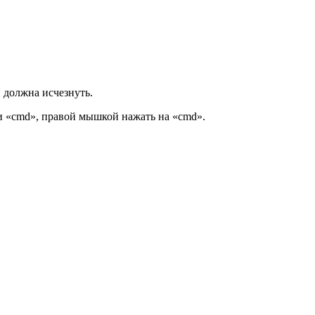
 должна исчезнуть.
и «cmd», правой мышкой нажать на «cmd».