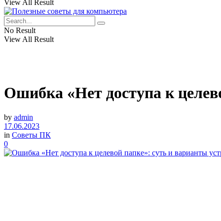
View All Result
No Result
View All Result
Ошибка «Нет доступа к целев
by
admin
17.06.2023
in
Советы ПК
0