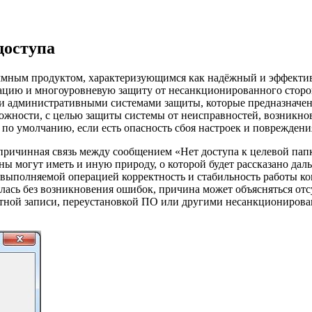
доступа
аммным продуктом, характеризующимся как надёжный и эффекти
ацию и многоуровневую защиту от несанкционированного сторо
 и административными системами защиты, которые предназначен
ожности, с целью защиты системы от неисправностей, возникн
по умолчанию, если есть опасность сбоя настроек и повреждени
причинная связь между сообщением «Нет доступа к целевой пап
ы могут иметь и иную природу, о которой будет рассказано да
ет выполняемой операцией корректность и стабильность работы 
лась без возникновения ошибок, причина может объясняться отс
тной записи, переустановкой ПО или другими несанкционирова