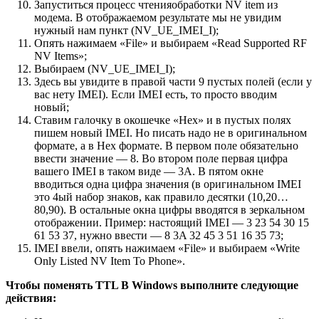
Запуститься процесс чтенияобработки NV item из
модема. В отображаемом результате мы не увидим
нужный нам пункт (NV_UE_IMEI_I);
Опять нажимаем «File» и выбираем «Read Supported RF
NV Items»;
Выбираем (NV_UE_IMEI_I);
Здесь вы увидите в правой части 9 пустых полей (если у
вас нету IMEI). Если IMEI есть, то просто вводим
новый;
Ставим галочку в окошечке «Hex» и в пустых полях
пишем новый IMEI. Но писать надо не в оригинальном
формате, а в Hex формате. В первом поле обязательно
ввести значение — 8. Во втором поле первая цифра
вашего IMEI в таком виде — 3A. В пятом окне
вводиться одна цифра значения (в оригинальном IMEI
это 4ый набор знаков, как правило десятки (10,20…
80,90). В остальные окна цифры вводятся в зеркальном
отображении. Пример: настоящий IMEI — 3 23 54 30 15
61 53 37, нужно ввести — 8 3A 32 45 3 51 16 35 73;
IMEI ввели, опять нажимаем «File» и выбираем «Write
Only Listed NV Item To Phone».
Чтобы поменять TTL В Windows выполните следующие
действия: