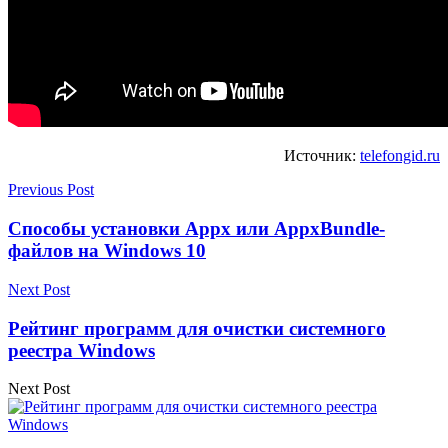
Источник:
telefongid.ru
Previous Post
Способы установки Appx или AppxBundle-
файлов на Windows 10
Next Post
Рейтинг программ для очистки системного
реестра Windows
Next Post