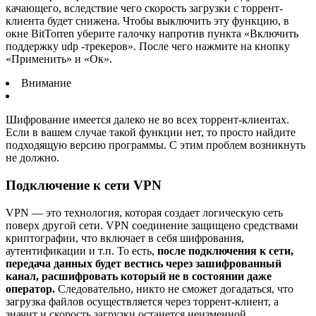
качающего, вследствие чего скорость загрузки с торрент-
клиента будет снижена. Чтобы выключить эту функцию, в
окне BitTorren уберите галочку напротив пункта «Включить
поддержку udp -трекеров». После чего нажмите на кнопку
«Применить» и «Ок».
Внимание
Шифрование имеется далеко не во всех торрент-клиентах.
Если в вашем случае такой функции нет, то просто найдите
подходящую версию программы. С этим проблем возникнуть
не должно.
Подключение к сети VPN
VPN — это технология, которая создает логическую сеть
поверх другой сети. VPN соединение защищено средствами
криптографии, что включает в себя шифрования,
аутентификации и т.п. То есть,
после подключения к сети,
передача данных будет вестись через зашифрованный
канал, расшифровать который не в состоянии даже
оператор.
Следовательно, никто не сможет догадаться, что
загрузка файлов осуществляется через торрент-клиент, а
значит и скорость загрузки останется неизменной.