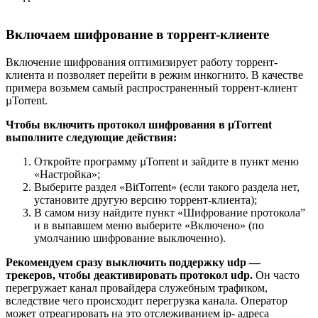
Включаем шифрование в торрент-клиенте
Включение шифрования оптимизирует работу торрент-
клиента и позволяет перейти в режим инкогнито. В качестве
примера возьмем самый распространенный торрент-клиент
µTorrent.
Чтобы включить протокол шифрования в µTorrent
выполните следующие действия:
Откройте программу µTorrent и зайдите в пункт меню
«Настройка»;
Выберите раздел «BitTorrent» (если такого раздела нет,
установите другую версию торрент-клиента);
В самом низу найдите пункт «Шифрование протокола”
и в выпавшем меню выберите «Включено» (по
умолчанию шифрование выключенно).
Рекомендуем сразу выключить поддержку udp —
трекеров, чтобы деактивировать протокол udp.
Он часто
перегружает канал провайдера служебным трафиком,
вследствие чего происходит перегрузка канала. Оператор
может отреагировать на это отслеживанием ip- адреса