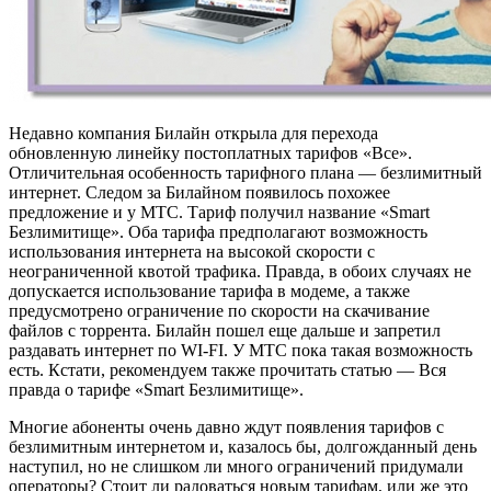
Недавно компания Билайн открыла для перехода
обновленную линейку постоплатных тарифов «Все».
Отличительная особенность тарифного плана — безлимитный
интернет. Следом за Билайном появилось похожее
предложение и у МТС. Тариф получил название «Smart
Безлимитище». Оба тарифа предполагают возможность
использования интернета на высокой скорости с
неограниченной квотой трафика. Правда, в обоих случаях не
допускается использование тарифа в модеме, а также
предусмотрено ограничение по скорости на скачивание
файлов с торрента. Билайн пошел еще дальше и запретил
раздавать интернет по WI-FI. У МТС пока такая возможность
есть. Кстати, рекомендуем также прочитать статью — Вся
правда о тарифе «Smart Безлимитище».
Многие абоненты очень давно ждут появления тарифов с
безлимитным интернетом и, казалось бы, долгожданный день
наступил, но не слишком ли много ограничений придумали
операторы? Стоит ли радоваться новым тарифам, или же это