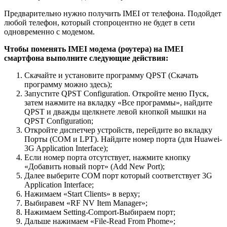
Предварительно нужно получить IMEI от телефона. Подойдет
любой телефон, который стопроцентно не будет в сети
одновременно с модемом.
Чтобы поменять IMEI модема (роутера) на IMEI
смартфона выполните следующие действия:
Скачайте и установите программу QPST (Скачать
программу можно здесь);
Запустите QPST Configuration. Откройте меню Пуск,
затем нажмите на вкладку «Все программы», найдите
QPST и дважды щелкнете левой кнопкой мышки на
QPST Configuration;
Откройте диспетчер устройств, перейдите во вкладку
Порты (COM и LPT). Найдите номер порта (для Huawei-
3G Application Interface);
Если номер порта отсутствует, нажмите кнопку
«Добавить новый порт» (Add New Port);
Далее выберите COM порт который соответствует 3G
Application Interface;
Нажимаем «Start Clients» в верху;
Выбиравем «RF NV Item Manager»;
Нажимаем Setting-Comport-Выбираем порт;
Дальше нажимаем «File-Read From Phome»;