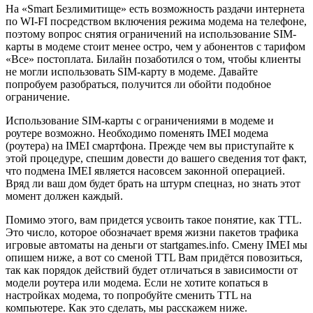
На «Smart Безлимитище» есть возможность раздачи интернета
по WI-FI посредством включения режима модема на телефоне,
поэтому вопрос снятия ограничений на использование SIM-
карты в модеме стоит менее остро, чем у абонентов с тарифом
«Все» постоплата. Билайн позаботился о том, чтобы клиенты
не могли использовать SIM-карту в модеме. Давайте
попробуем разобраться, получится ли обойти подобное
ограничение.
Использование SIM-карты с ограничениями в модеме и
роутере возможно. Необходимо поменять IMEI модема
(роутера) на IMEI смартфона. Прежде чем вы приступайте к
этой процедуре, спешим довести до вашего сведения тот факт,
что подмена IMEI является насовсем законной операцией.
Вряд ли ваш дом будет брать на штурм спецназ, но знать этот
момент должен каждый.
Помимо этого, вам придется усвоить такое понятие, как TTL.
Это число, которое обозначает время жизни пакетов трафика
игровые автоматы на деньги от startgames.info. Смену IMEI мы
опишем ниже, а вот со сменой TTL Вам придётся повозиться,
так как порядок действий будет отличаться в зависимости от
модели роутера или модема. Если не хотите копаться в
настройках модема, то попробуйте сменить TTL на
компьютере. Как это сделать, мы расскажем ниже.