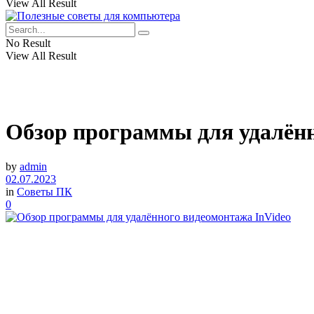
View All Result
No Result
View All Result
Обзор программы для удалённ
by
admin
02.07.2023
in
Советы ПК
0