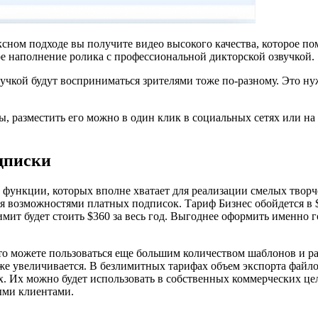
сном подходе вы получите видео высокого качества, которое по
 наполнение ролика с профессиональной дикторской озвучкой.
вучкой будут восприниматься зрителями тоже по-разному. Это н
ы, разместить его можно в один клик в социальных сетях или на
одписки
е функции, которых вполне хватает для реализации смелых твор
я возможностями платных подписок. Тариф Бизнес обойдется в $1
лимит будет стоить $360 за весь год. Выгоднее оформить именно
то можете пользоваться еще большим количеством шаблонов и р
же увеличивается. В безлимитных тарифах объем экспорта файл
ах. Их можно будет использовать в собственных коммерческих ц
ыми клиентами.