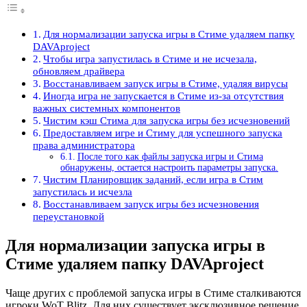
Для нормализации запуска игры в Стиме удаляем папку
DAVAproject
Чтобы игра запустилась в Стиме и не исчезала,
обновляем драйвера
Восстанавливаем запуск игры в Стиме, удаляя вирусы
Иногда игра не запускается в Стиме из-за отсутствия
важных системных компонентов
Чистим кэш Стима для запуска игры без исчезновений
Предоставляем игре и Стиму для успешного запуска
права администратора
После того как файлы запуска игры и Стима
обнаружены, остается настроить параметры запуска.
Чистим Планировщик заданий, если игра в Стим
запустилась и исчезла
Восстанавливаем запуск игры без исчезновения
переустановкой
Для нормализации запуска игры в
Стиме удаляем папку DAVAproject
Чаще других с проблемой запуска игры в Стиме сталкиваются
игроки WoT Blitz. Для них существует эксклюзивное решение