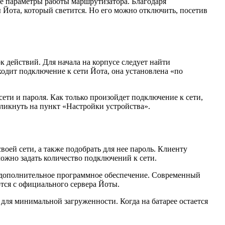
ие параметры работы маршрутизатора. Благодаря
Йота, который светится. Но его можно отключить, посетив
 действий. Для начала на корпусе следует найти
ходит подключение к сети Йота, она установлена «по
сети и пароля. Как только произойдет подключение к сети,
ликнуть на пункт «Настройки устройства».
оей сети, а также подобрать для нее пароль. Клиенту
можно задать количество подключений к сети.
ть дополнительное программное обеспечение. Современный
ются с официального сервера Йоты.
 для минимальной загруженности. Когда на батарее остается