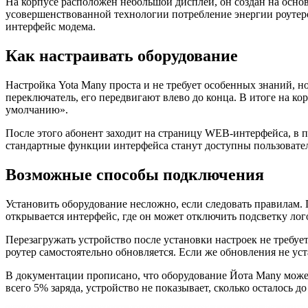
На корпусе расположен небольшой дисплей, он создан на основ
усовершенствованной технологии потребление энергии роутеро
интерфейс модема.
Как настраивать оборудование
Настройка Yota Many проста и не требует особенных знаний, н
переключатель, его передвигают влево до конца. В итоге на ко
умолчанию».
После этого абонент заходит на страницу WEB-интерфейса, в пу
стандартные функции интерфейса станут доступны пользовател
Возможные способы подключения
Установить оборудование несложно, если следовать правилам. П
открывается интерфейс, где он может отключить подсветку лог
Перезагружать устройство после установки настроек не требу
роутер самостоятельно обновляется. Если же обновления не ус
В документации прописано, что оборудование Йота Many может 
всего 5% заряда, устройство не показывает, сколько осталось д