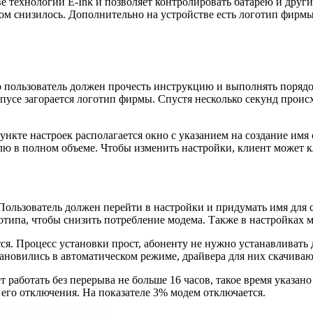
е технологии E-Ink и позволяет контролировать батарею и друг
м снизилось. Дополнительно на устройстве есть логотип фирмы 
о пользователь должен прочесть инструкцию и выполнять порядок
рпусе загорается логотип фирмы. Спустя несколько секунд проис
нкте настроек располагается окно с указанием на создание имя 
ю в полном объеме. Чтобы изменить настройки, клиент может к
ользователь должен перейти в настройки и придумать имя для св
отипа, чтобы снизить потребление модема. Также в настройках 
ется. Процесс установки прост, абоненту не нужно устанавлива
тановились в автоматическом режиме, драйвера для них скачива
работать без перерыва не больше 16 часов, такое время указано
о его отключения. На показателе 3% модем отключается.