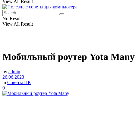
View All Result
No Result
View All Result
Мобильный роутер Yota Many
by
admin
26.06.2023
in
Советы ПК
0