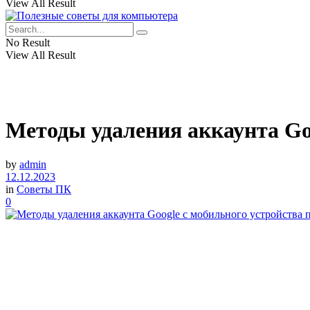
View All Result
No Result
View All Result
Методы удаления аккаунта Go
by
admin
12.12.2023
in
Советы ПК
0