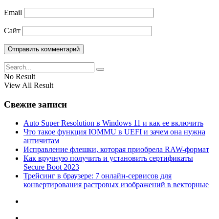
Email
Сайт
No Result
View All Result
Свежие записи
Auto Super Resolution в Windows 11 и как ее включить
Что такое функция IOMMU в UEFI и зачем она нужна
античитам
Исправление флешки, которая приобрела RAW-формат
Как вручную получить и установить сертификаты
Secure Boot 2023
Трейсинг в браузере: 7 онлайн-сервисов для
конвертирования растровых изображений в векторные