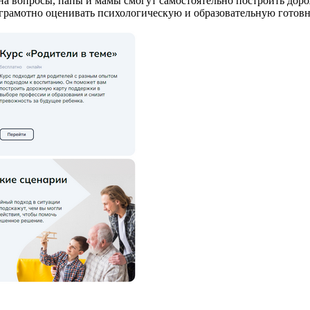
етив на вопросы, папы и мамы смогут самостоятельно построить д
 грамотно оценивать психологическую и образовательную готов