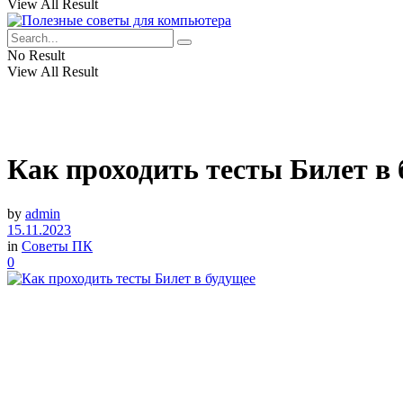
View All Result
No Result
View All Result
Как проходить тесты Билет в 
by
admin
15.11.2023
in
Советы ПК
0