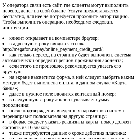
У оператора связи есть сайт, где клиенты могут выполнить
перевод денег на свой баланс. Услуга предоставляется
бесплатно, для нее не потребуется проходить авторизацию.
Чтобы выполнить операцию, необходимо следовать
инструкции:
клиент открывает на компьютере браузер;
в адресную строку вводится ссылка
http://megafon.ru/pay/online_payment_credit_card/;
как только переход на страницу будет выполнен, система
автоматически определит регион проживания абонента;
если этого не произошло, рекомендуется указать его
вручную;
на экране высветится форма, в ней следует выбрать каким
методом будет выполнена оплата, в данном случае «Карта
банка»;
далее в нужное поле вводится контактный номер;
в следующую строку абонент указывает сумму
пополнения;
после подтверждения введенных параметров система
перенаправит пользователя на другую страницу;
в форме следует указать реквизиты карты, номер должен
состоять из 16 знаков;
также потребуются данные о сроке действия пластика;
в следующую строку вносятся данные имени держателя,