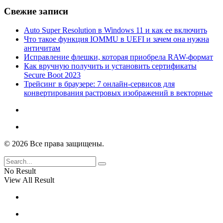
Свежие записи
Auto Super Resolution в Windows 11 и как ее включить
Что такое функция IOMMU в UEFI и зачем она нужна
античитам
Исправление флешки, которая приобрела RAW-формат
Как вручную получить и установить сертификаты
Secure Boot 2023
Трейсинг в браузере: 7 онлайн-сервисов для
конвертирования растровых изображений в векторные
© 2026 Все права защищены.
No Result
View All Result