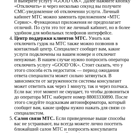
и выберите услугу «GOOD’OK». Далее нажмите кнопку
«Отключить» и через несколько секунд вы получите
СМС-уведомление об отключении услуги. Личный
кабинет МТС можно заменить приложением «МТС
Сервис». Функционал приложения не предполагает
отличий. По сути это тот же личный кабинет, но в более
удобном для мобильных телефонов интерфейсе.
Центр поддержки клиентов МТС.
Узнать как
отключить гудок на МТС также можно позвонив в
контактный центр. Специалист сообщит вам, какие
услуги подключены на вашем номере и отключит
ненужные. В нашем случае нужно попросить оператора
отключить услугу «GOOD’OK». Стоит сказать, что у
этого способа есть недостаток — период ожидания
ответа специалиста может сильно затянуться. В
зависимости от загруженности системы консультант
может ответить как через 1 минуту, так и через полчаса.
Если вас этот момент не смущает, то чтобы дозвониться
до оператора МТС наберите номер 88003330890
. После
этого следуйте подсказкам автоинформатора, который
сообщит вам, какие цифры нужно нажать для связи со
специалистом.
Салон связи МТС.
Если приведенные выше способы
вас не устраивают, вы всегда можете лично посетить
ближайший салон МТС и попросить консультанта