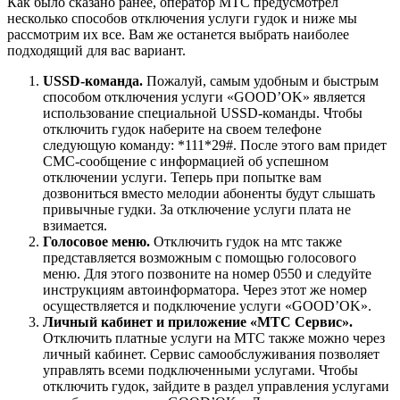
Как было сказано ранее, оператор МТС предусмотрел
несколько способов отключения услуги гудок и ниже мы
рассмотрим их все. Вам же останется выбрать наиболее
подходящий для вас вариант.
USSD-команда.
Пожалуй, самым удобным и быстрым
способом отключения услуги «GOOD’OK» является
использование специальной USSD-команды. Чтобы
отключить гудок наберите на своем телефоне
следующую команду: *111*29#
. После этого вам придет
СМС-сообщение с информацией об успешном
отключении услуги. Теперь при попытке вам
дозвониться вместо мелодии абоненты будут слышать
привычные гудки. За отключение услуги плата не
взимается.
Голосовое меню.
Отключить гудок на мтс также
представляется возможным с помощью голосового
меню. Для этого позвоните на номер 0550
и следуйте
инструкциям автоинформатора. Через этот же номер
осуществляется и подключение услуги «GOOD’OK».
Личный кабинет и приложение «МТС Сервис».
Отключить платные услуги на МТС также можно через
личный кабинет. Сервис самообслуживания позволяет
управлять всеми подключенными услугами. Чтобы
отключить гудок, зайдите в раздел управления услугами